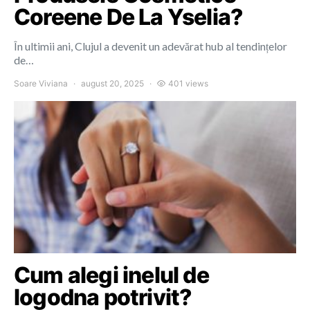
Coreene De La Yselia?
În ultimii ani, Clujul a devenit un adevărat hub al tendințelor
de…
Soare Viviana
august 20, 2025
401 views
Cum alegi inelul de
logodna potrivit?