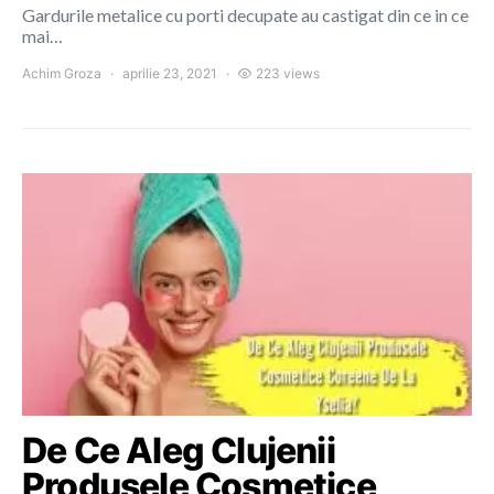
Gardurile metalice cu porti decupate au castigat din ce in ce
mai…
Achim Groza
aprilie 23, 2021
223 views
De Ce Aleg Clujenii
Produsele Cosmetice