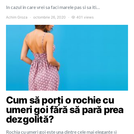
In cazul in care vrei sa faci marele pas si sa iti…
Achim Groza
octombrie 26, 2020
401 views
Cum să porți o rochie cu
umeri goi fără să pară prea
dezgolită?
Rochia cu umeri goi este una dintre cele mai elegante și