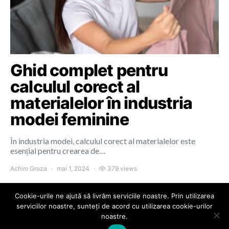
Ghid complet pentru
calculul corect al
materialelor în industria
modei feminine
În industria modei, calculul corect al materialelor este
esențial pentru crearea de…
Achim Groza
mai 1, 2024
379 views
Cookie-urile ne ajută să livrăm serviciile noastre. Prin utilizarea
serviciilor noastre, sunteți de acord cu utilizarea cookie-urilor
noastre.
Colours of Cluj