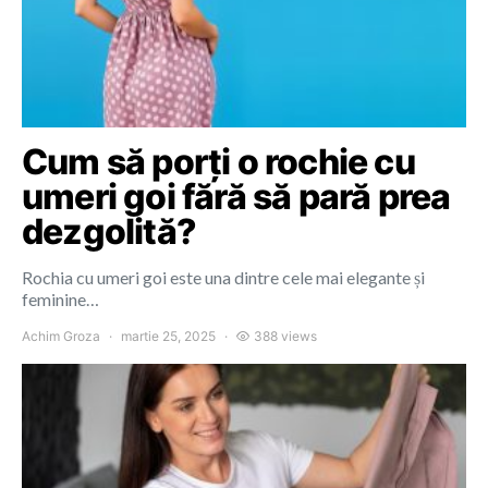
Cum să porți o rochie cu
umeri goi fără să pară prea
dezgolită?
Rochia cu umeri goi este una dintre cele mai elegante și
feminine…
Achim Groza
martie 25, 2025
388 views