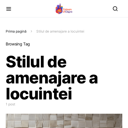
Prima pagină
Stilul de amenajare a locuintei
Browsing Tag
Stilul de
amenajare a
locuintei
1 post