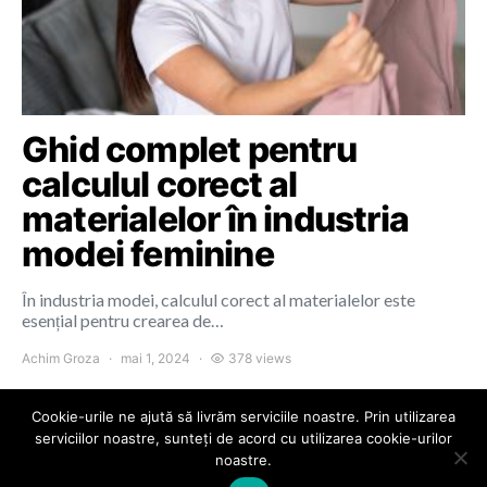
Ghid complet pentru
calculul corect al
materialelor în industria
modei feminine
În industria modei, calculul corect al materialelor este
esențial pentru crearea de…
Achim Groza
mai 1, 2024
378 views
Cookie-urile ne ajută să livrăm serviciile noastre. Prin utilizarea
serviciilor noastre, sunteți de acord cu utilizarea cookie-urilor
noastre.
Colours of Cluj