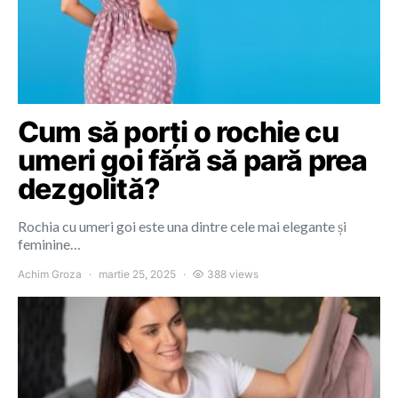
Cum să porți o rochie cu
umeri goi fără să pară prea
dezgolită?
Rochia cu umeri goi este una dintre cele mai elegante și
feminine…
Achim Groza
martie 25, 2025
388 views