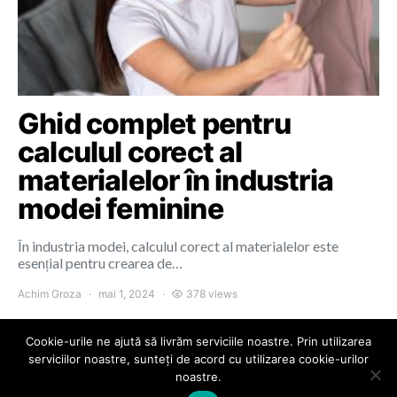
Ghid complet pentru
calculul corect al
materialelor în industria
modei feminine
În industria modei, calculul corect al materialelor este
esențial pentru crearea de…
Achim Groza
mai 1, 2024
378 views
Cookie-urile ne ajută să livrăm serviciile noastre. Prin utilizarea
serviciilor noastre, sunteți de acord cu utilizarea cookie-urilor
noastre.
Colours of Cluj