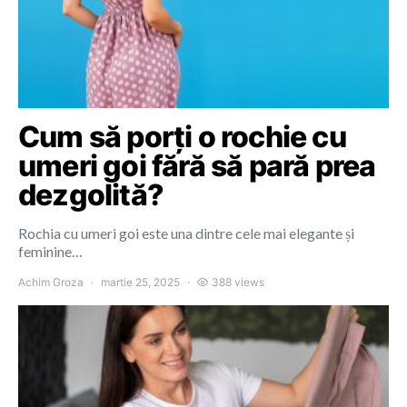
Cum să porți o rochie cu
umeri goi fără să pară prea
dezgolită?
Rochia cu umeri goi este una dintre cele mai elegante și
feminine…
Achim Groza
martie 25, 2025
388 views