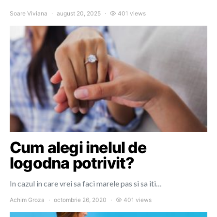
Soare Viviana
august 20, 2025
401 views
Cum alegi inelul de
logodna potrivit?
In cazul in care vrei sa faci marele pas si sa iti…
Achim Groza
octombrie 26, 2020
401 views