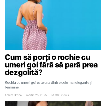
Cum să porți o rochie cu
umeri goi fără să pară prea
dezgolită?
Rochia cu umeri goi este una dintre cele mai elegante și
feminine…
Achim Groza
martie 25, 2025
386 views