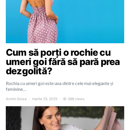
Cum să porți o rochie cu
umeri goi fără să pară prea
dezgolită?
Rochia cu umeri goi este una dintre cele mai elegante și
feminine…
Achim Groza
martie 25, 2025
388 views