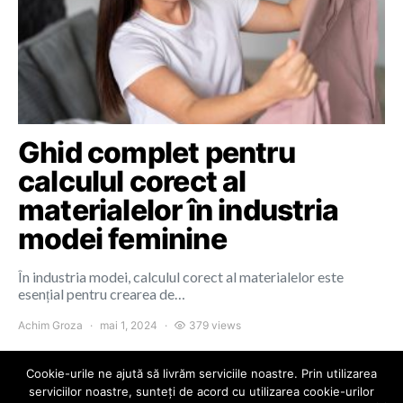
Ghid complet pentru
calculul corect al
materialelor în industria
modei feminine
În industria modei, calculul corect al materialelor este
esențial pentru crearea de…
Achim Groza
mai 1, 2024
379 views
Cookie-urile ne ajută să livrăm serviciile noastre. Prin utilizarea
serviciilor noastre, sunteți de acord cu utilizarea cookie-urilor