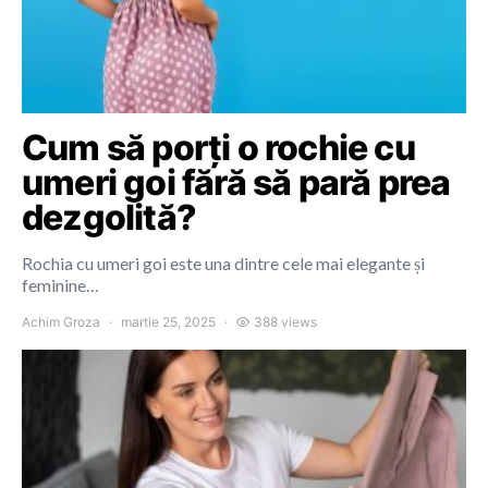
Cum să porți o rochie cu
umeri goi fără să pară prea
dezgolită?
Rochia cu umeri goi este una dintre cele mai elegante și
feminine…
Achim Groza
martie 25, 2025
388 views