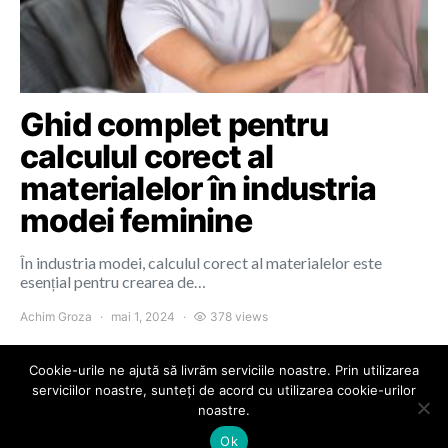
Ghid complet pentru
calculul corect al
materialelor în industria
modei feminine
În industria modei, calculul corect al materialelor este
esențial pentru crearea de…
Achim Groza
mai 1, 2024
378 views
Cookie-urile ne ajută să livrăm serviciile noastre. Prin utilizarea
serviciilor noastre, sunteți de acord cu utilizarea cookie-urilor
noastre.
Colours of Cluj
Ok