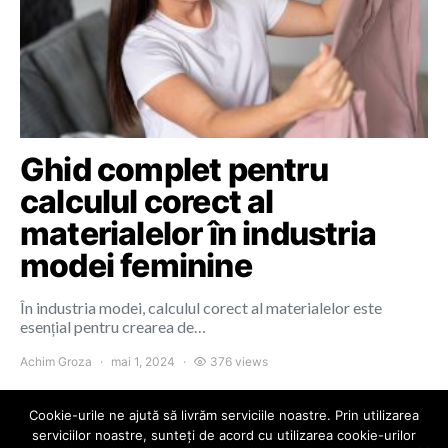
Ghid complet pentru
calculul corect al
materialelor în industria
modei feminine
În industria modei, calculul corect al materialelor este
esențial pentru crearea de…
Achim Groza
mai 1, 2024
376 views
Cookie-urile ne ajută să livrăm serviciile noastre. Prin utilizarea
serviciilor noastre, sunteți de acord cu utilizarea cookie-urilor