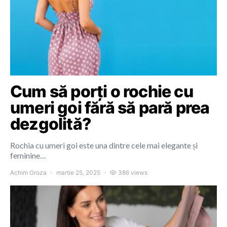
Cum să porți o rochie cu
umeri goi fără să pară prea
dezgolită?
Rochia cu umeri goi este una dintre cele mai elegante și
feminine…
Achim Groza
martie 25, 2025
386 views