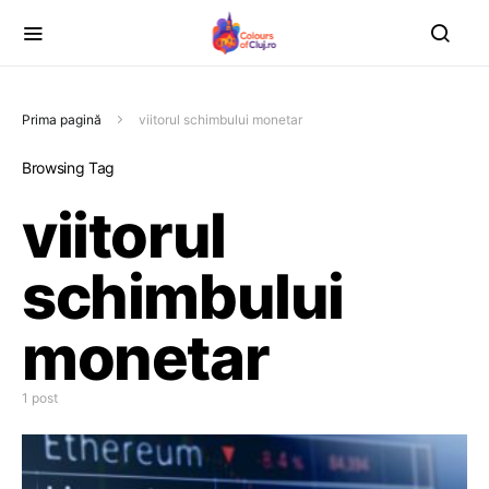
Prima pagină
viitorul schimbului monetar
Browsing Tag
viitorul
schimbului
monetar
1 post