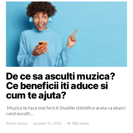
De ce sa asculti muzica?
Ce beneficii iti aduce si
cum te ajuta?
Muzica te face mai fericit Studiile stiintifice arata ca atunci
cand asculti…
Achim Groza
ianuarie 31, 2022
588 views