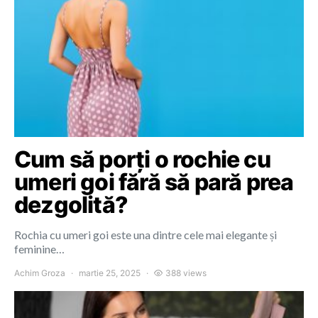
Cum să porți o rochie cu
umeri goi fără să pară prea
dezgolită?
Rochia cu umeri goi este una dintre cele mai elegante și
feminine…
Achim Groza
martie 25, 2025
388 views