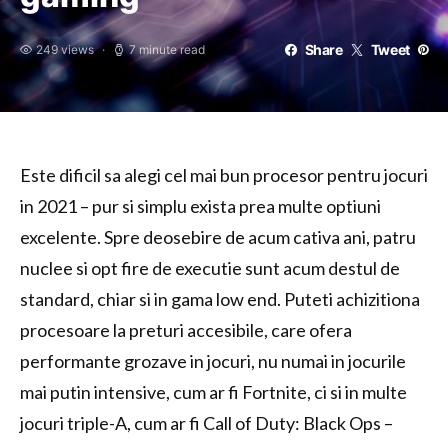
Share
Tweet
249 views
7 minute read
Este dificil sa alegi cel mai bun procesor pentru jocuri
in 2021 – pur si simplu exista prea multe optiuni
excelente. Spre deosebire de acum cativa ani, patru
nuclee si opt fire de executie sunt acum destul de
standard, chiar si in gama low end. Puteti achizitiona
procesoare la preturi accesibile, care ofera
performante grozave in jocuri, nu numai in jocurile
mai putin intensive, cum ar fi Fortnite, ci si in multe
jocuri triple-A, cum ar fi Call of Duty: Black Ops –