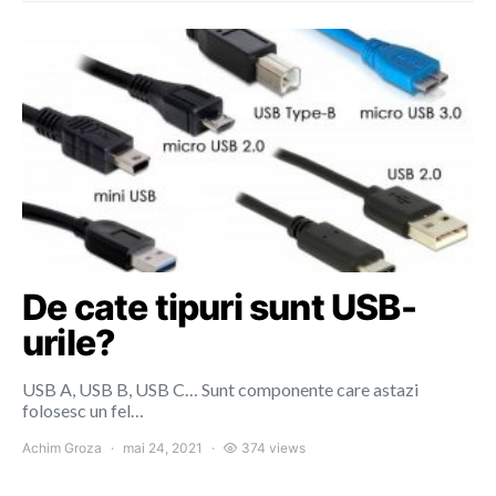
De cate tipuri sunt USB-
urile?
USB A, USB B, USB C… Sunt componente care astazi
folosesc un fel…
Achim Groza
mai 24, 2021
374 views