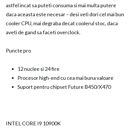
astfel incat sa puteti consuma si mai multa putere
daca aceasta este necesar – desi veti dori cel mai bun
cooler CPU, mai degraba decat coolerul stoc, daca
aveti de gand sa faceti overclock.
Puncte pro
12 nuclee si 24 fire
Procesor high-end cu cea mai buna valoare
Suport pentru chipset Future B450/X470
INTEL CORE I9 10900K