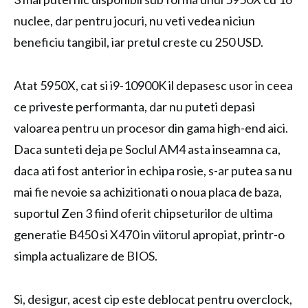
nuclee, dar pentru jocuri, nu veti vedea niciun
beneficiu tangibil, iar pretul creste cu 250 USD.
Atat 5950X, cat si i9-10900K il depasesc usor in ceea
ce priveste performanta, dar nu puteti depasi
valoarea pentru un procesor din gama high-end aici.
Daca sunteti deja pe Soclul AM4 asta inseamna ca,
daca ati fost anterior in echipa rosie, s-ar putea sa nu
mai fie nevoie sa achizitionati o noua placa de baza,
suportul Zen 3 fiind oferit chipseturilor de ultima
generatie B450 si X470 in viitorul apropiat, printr-o
simpla actualizare de BIOS.
Si, desigur, acest cip este deblocat pentru overclock,