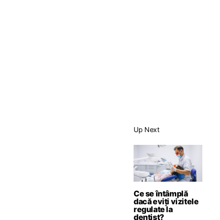
Up Next
Ce se întâmplă
dacă eviți vizitele
regulate la
dentist?