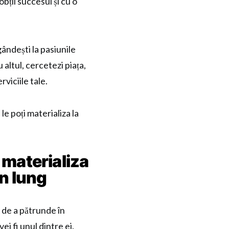
bții succesul și cu o
ândești la pasiunile
 altul, cercetezi piața,
viciile tale.
le poți materializa la
 materializa
en lung
ți de a pătrunde în
i fi unul dintre ei.