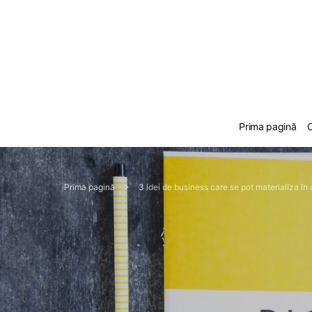
Prima pagină
C
Prima pagină
3 idei de business care se pot materializa în a