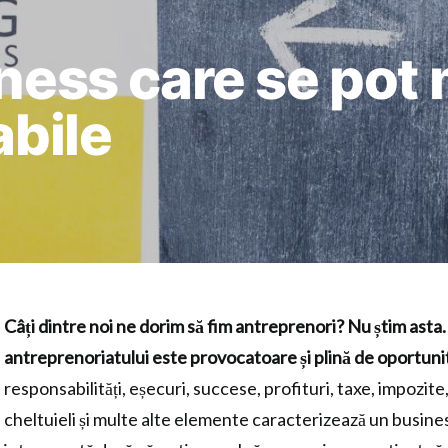
ness care se pot 
abile
Câți dintre noi ne dorim să fim antreprenori? Nu știm asta
antreprenoriatului este provocatoare și plină de oportunit
responsabilități, eșecuri, succese, profituri, taxe, impozite
cheltuieli și multe alte elemente caracterizează un busine