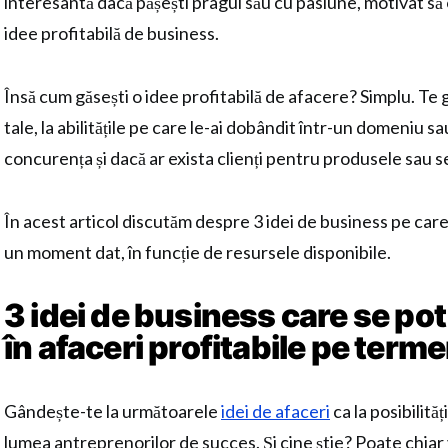
interesantă dacă pășești pragul său cu pasiune, motivat să o
idee profitabilă de business.
Însă cum găsești o idee profitabilă de afacere? Simplu. Te g
tale, la abilitățile pe care le-ai dobândit într-un domeniu sau
concurența și dacă ar exista clienți pentru produsele sau ser
În acest articol discutăm despre 3 idei de business pe care 
un moment dat, în funcție de resursele disponibile.
3 idei de business care se pot
în afaceri profitabile pe term
Gândește-te la următoarele
idei de afaceri
ca la posibilită
lumea antreprenorilor de succes. Și cine știe? Poate chiar ve