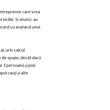
antreprenor care vrea
rviciile. Și atunci, au
acord cu avatarul unui
l, ia în calcul
e de spațiu, decât dacă
ar 1 persoană și poți
pul cauți și alte