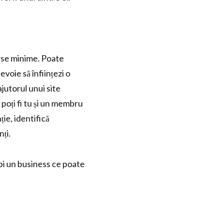
urse minime. Poate
evoie să înființezi o
jutorul unui site
 poți fi tu și un membru
ie, identifică
nți.
epi un business ce poate