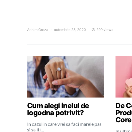
Achim Groza
octombrie 28, 2020
299 views
Cum alegi inelul de
De Ce
logodna potrivit?
Prod
Core
In cazul in care vrei sa faci marele pas
si sa iti…
În ultimi