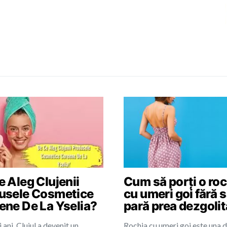
 Aleg Clujenii
Cum să porți o roc
usele Cosmetice
cu umeri goi fără 
ene De La Yselia?
pară prea dezgoli
i ani, Clujul a devenit un
Rochia cu umeri goi este una d