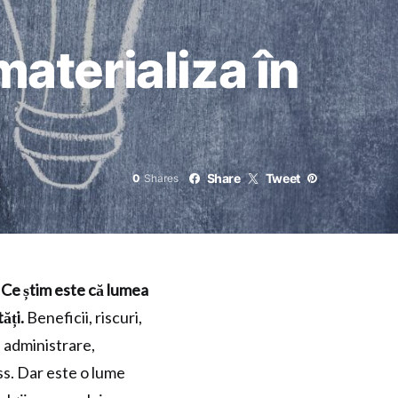
materializa în
Share
Tweet
0
Shares
. Ce știm este că lumea
ăți.
Beneficii, riscuri,
, administrare,
ss. Dar este o lume