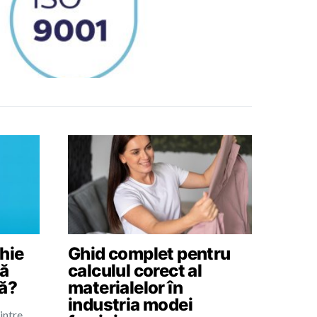
hie
Ghid complet pentru
să
calculul corect al
tă?
materialelor în
industria modei
intre