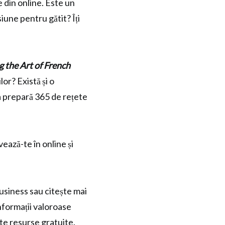
 din online. Este un
iune pentru gătit? Îți
 the Art of French
or? Există și o
ta prepară 365 de rețete
ează-te în online și
usiness sau citește mai
nformații valoroase
te resurse gratuite.