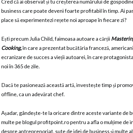
Cred că ai observat și tu creșterea numărului de gospodine
business care poate deveni foarte profitabil în timp. Ai pas
place să experimentezi rețete noi aproape în fiecare zi?
Ești precum Julia Child, faimoasa autoare a cărții
Mastering
Cooking
,
în care a prezentat bucătăria franceză, americanil
ecranizare de succes a vieții autoarei, în care protagonis
noi în 365 de zile.
Dacă te pasionează această artă, investește timp și promov
offline, ca un adevărat chef.
Așadar, gândește-te la oricare dintre aceste variante de b
multe pe blogul profitpoint.ro pentru a afla o mulțime de i
despre antreprenoriat, sute de idei de business și multe al