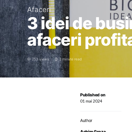
Afaceri
3 idei de busi
afaceri profit
253 views
2 minute read
Published on
01 mai 2024
Author
Achim Groza