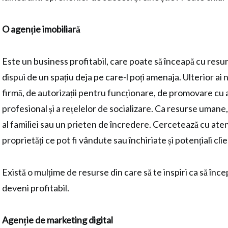
O agenție imobiliară
Este un business profitabil, care poate să înceapă cu res
dispui de un spațiu deja pe care-l poți amenaja. Ulterior ai n
firmă, de autorizații pentru funcționare, de promovare cu a
profesional și a rețelelor de socializare. Ca resurse umane,
al familiei sau un prieten de încredere. Cercetează cu atenț
proprietăți ce pot fi vândute sau închiriate și potențiali clie
Există o mulțime de resurse din care să te inspiri ca să înc
deveni profitabil.
Agenție de marketing digital