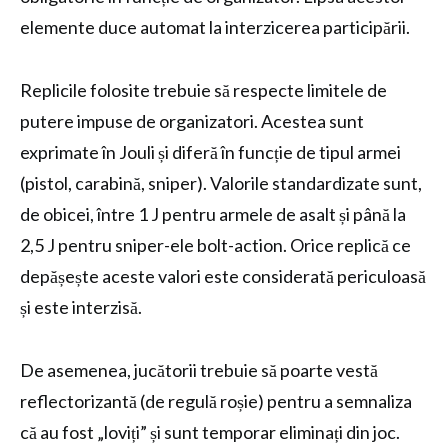
elemente duce automat la interzicerea participării.
Replicile folosite trebuie să respecte limitele de
putere impuse de organizatori. Acestea sunt
exprimate în Jouli și diferă în funcție de tipul armei
(pistol, carabină, sniper). Valorile standardizate sunt,
de obicei, între 1 J pentru armele de asalt și până la
2,5 J pentru sniper-ele bolt-action. Orice replică ce
depășește aceste valori este considerată periculoasă
și este interzisă.
De asemenea, jucătorii trebuie să poarte vestă
reflectorizantă (de regulă roșie) pentru a semnaliza
că au fost „loviți” și sunt temporar eliminați din joc.