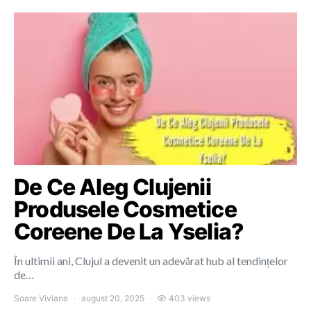
De Ce Aleg Clujenii
Produsele Cosmetice
Coreene De La Yselia?
În ultimii ani, Clujul a devenit un adevărat hub al tendințelor
de…
Soare Viviana
august 20, 2025
403 views