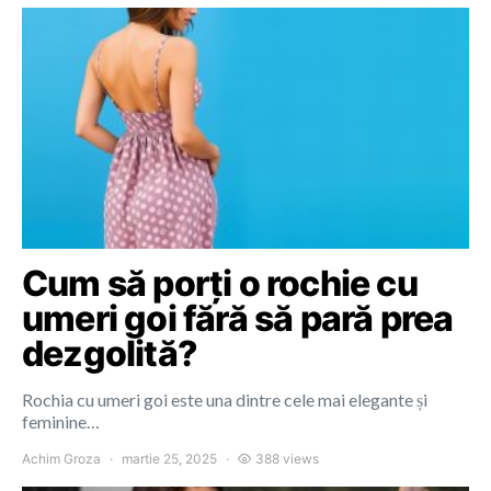
Cum să porți o rochie cu
umeri goi fără să pară prea
dezgolită?
Rochia cu umeri goi este una dintre cele mai elegante și
feminine…
Achim Groza
martie 25, 2025
388 views