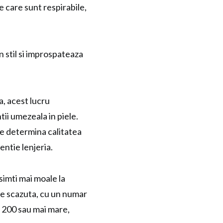
e care sunt respirabile,
n stil si improspateaza
a, acest lucru
tii umezeala in piele.
re determina calitatea
entie lenjeria.
simti mai moale la
ate scazuta, cu un numar
e 200 sau mai mare,