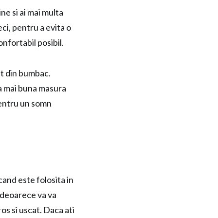
ne si ai mai multa
ci, pentru a evita o
nfortabil posibil.
at din bumbac.
cea mai buna masura
 pentru un somn
and este folosita in
, deoarece va va
os si uscat. Daca ati