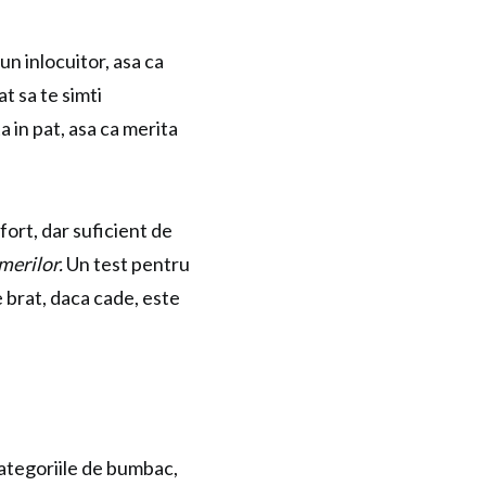
un inlocuitor, asa ca
t sa te simti
 in pat, asa ca merita
fort, dar suficient de
umerilor.
Un test pentru
e brat, daca cade, este
 categoriile de bumbac,