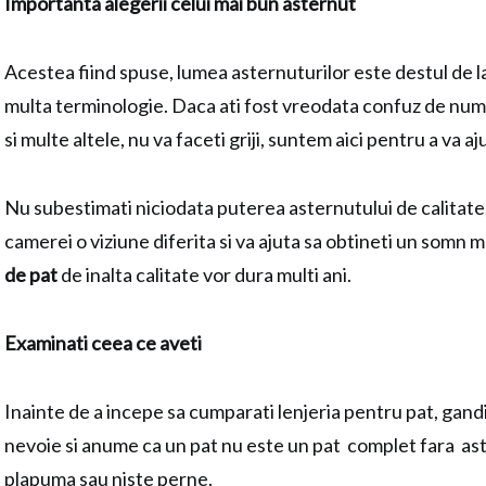
Importanta alegerii celui mai bun asternut
Acestea fiind spuse, lumea asternuturilor este destul de la
multa terminologie. Daca ati fost vreodata confuz de numar
si multe altele, nu va faceti griji, suntem aici pentru a va aj
Nu subestimati niciodata puterea asternutului de calitat
camerei o viziune diferita si va ajuta sa obtineti un somn ma
de pat
de inalta calitate vor dura multi ani.
Examinati ceea ce aveti
Inainte de a incepe sa cumparati lenjeria pentru pat, gandi
nevoie si anume ca un pat nu este un pat complet fara a
plapuma sau niste perne.