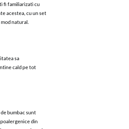
 fi familiarizati cu
oate acestea, cu un set
n mod natural.
itatea sa
ntine cald pe tot
le de bumbac sunt
hipoalergenice din