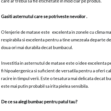
care ar trebui sa fie etichetate in mod clar pe produs.
Gasiti asternutul care se potriveste nevoilor .
O lenjerie de matase este excelenta in zonele cu clima ma
respirabila si excelenta pentru a tine umezeala departe de 
doua ori mai durabila decat bumbacul.
Investitia in asternutul de matase este o idee excelenta p
fi hipoalergenica si suficient de versatila pentru a oferi cald
racire in timpul verii. Este o tesatura mai delicata decat bu
este mai putin probabil sa irita pielea sensibila.
De ce sa alegi bumbac pentru patul tau?