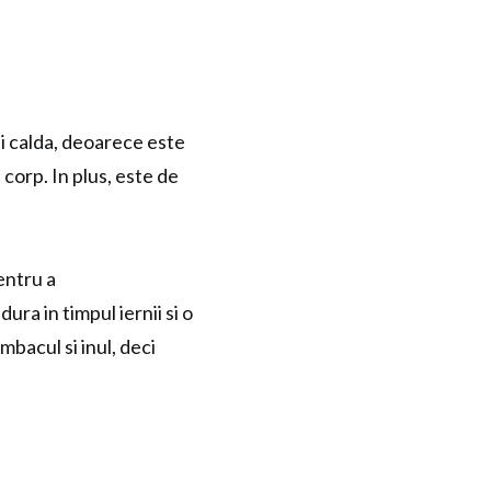
i calda, deoarece este
corp. In plus, este de
entru a
ura in timpul iernii si o
mbacul si inul, deci