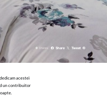
Share
Tweet
0
Shares
 dedicam acestei
nd un contribuitor
noapte.