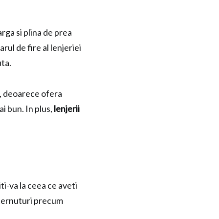
rga si plina de prea
ul de fire al lenjeriei
uta.
e, deoarece ofera
i bun. In plus,
lenjerii
ti-va la ceea ce aveti
sternuturi precum