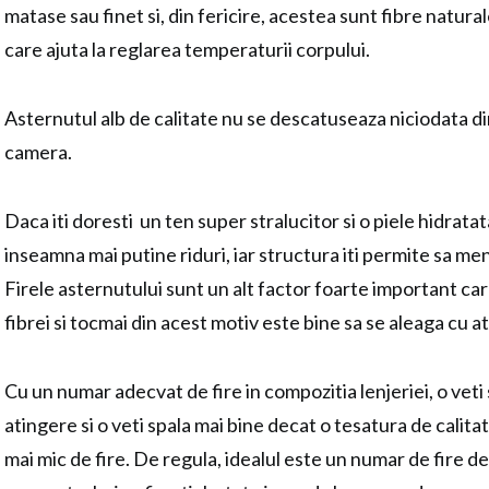
matase sau finet si, din fericire, acestea sunt fibre natural
care ajuta la reglarea temperaturii corpului.
Asternutul alb de calitate nu se descatuseaza niciodata di
camera.
Daca iti doresti un ten super stralucitor si o piele hidratat
inseamna mai putine riduri, iar structura iti permite sa men
Firele asternutului sunt un alt factor foarte important ca
fibrei si tocmai din acest motiv este bine sa se aleaga cu at
Cu un numar adecvat de fire in compozitia lenjeriei, o veti 
atingere si o veti spala mai bine decat o tesatura de calit
mai mic de fire. De regula, idealul este un numar de fire d