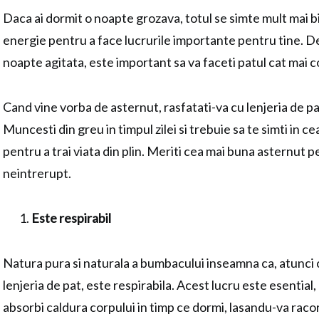
Daca ai dormit o noapte grozava, totul se simte mult mai bi
energie pentru a face lucrurile importante pentru tine. De
noapte agitata, este important sa va faceti patul cat mai co
Cand vine vorba de asternut, rasfatati-va cu lenjeria de p
Muncesti din greu in timpul zilei si trebuie sa te simti in 
pentru a trai viata din plin. Meriti cea mai buna asternut
neintrerupt.
Este respirabil
Natura pura si naturala a bumbacului inseamna ca, atunci c
lenjeria de pat, este respirabila. Acest lucru este esential
absorbi caldura corpului in timp ce dormi, lasandu-va racor