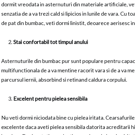
dormit vreodata in asternuturi din materiale artificiale, veti
senzatia de a va trezi cald si lipicios in lunile de vara. Cu t
de pat din bumbac, veti dormi linistit, deoarece aerisesc i
Stai confortabil tot timpul anului
Asternuturile din bumbac pur sunt populare pentru capac
multifunctionala de a va mentine racorit vara si de a va me
parcursul iernii, absorbind si retinand caldura corpului.
Excelent pentru pielea sensibila
Nu veti dormi niciodata bine cu pielea iritata. Cearsafuri
excelente daca aveti pielea sensibila datorita acreditarii 