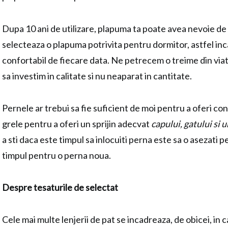
Dupa 10 ani de utilizare, plapuma ta poate avea nevoie de 
selecteaza o plapuma potrivita pentru dormitor, astfel inca
confortabil de fiecare data. Ne petrecem o treime din viata
sa investim in calitate si nu neaparat in cantitate.
Pernele ar trebui sa fie suficient de moi pentru a oferi con
grele pentru a oferi un sprijin adecvat
capului, gatului si 
a sti daca este timpul sa inlocuiti perna este sa o asezati p
timpul pentru o perna noua.
Despre tesaturile de selectat
Cele mai multe lenjerii de pat se incadreaza, de obicei, in