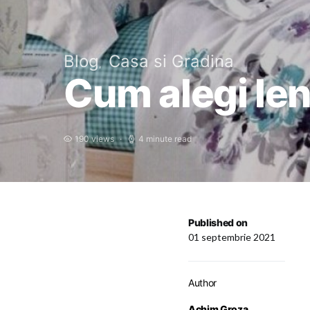
Blog
Casa si Gradina
Cum alegi len
190 views
4 minute read
Published on
01 septembrie 2021
Author
Achim Groza