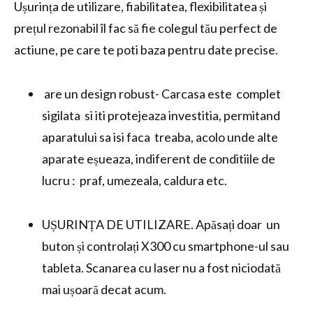
Ușurința de utilizare, fiabilitatea, flexibilitatea și
prețul rezonabil îl fac să fie colegul tău perfect de
actiune, pe care te poti baza pentru date precise.
are un design robust- Carcasa este complet
sigilata si iti protejeaza investitia, permitand
aparatului sa isi faca treaba, acolo unde alte
aparate eșueaza, indiferent de conditiile de
lucru : praf, umezeala, caldura etc.
UȘURINȚA DE UTILIZARE. Apăsați doar un
buton și controlați X300 cu smartphone-ul sau
tableta. Scanarea cu laser nu a fost niciodată
mai ușoară decat acum.