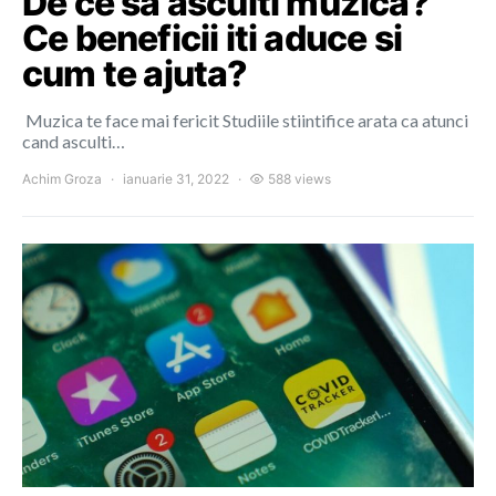
De ce sa asculti muzica?
Ce beneficii iti aduce si
cum te ajuta?
Muzica te face mai fericit Studiile stiintifice arata ca atunci
cand asculti…
Achim Groza
ianuarie 31, 2022
588 views