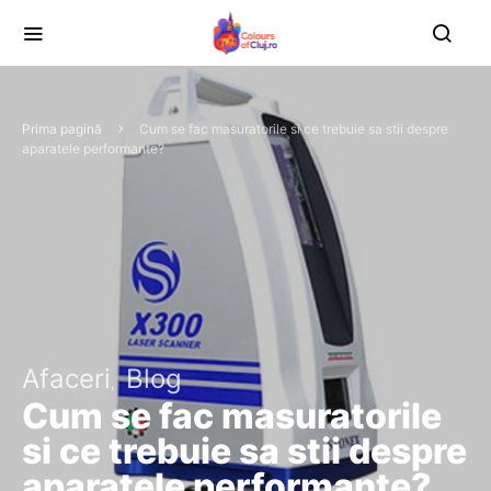
Prima pagină
Cum se fac masuratorile si ce trebuie sa stii despre
aparatele performante?
Afaceri
Blog
Cum se fac masuratorile
si ce trebuie sa stii despre
aparatele performante?