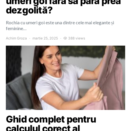
umeri goi fără să pară prea
dezgolită?
Rochia cu umeri goi este una dintre cele mai elegante și
feminine…
Achim Groza
martie 25, 2025
388 views
Ghid complet pentru
calculul corect al