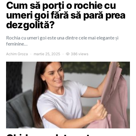
Cum să porți o rochie cu
umeri goi fără să pară prea
dezgolită?
Rochia cu umeri goi este una dintre cele mai elegante și
feminine…
Achim Groza
martie 25, 2025
386 views