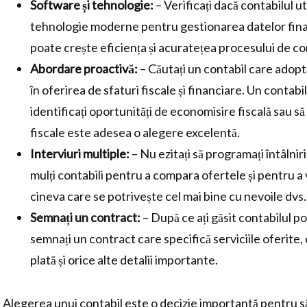
Software și tehnologie:
– Verificați dacă contabilul ut
tehnologie moderne pentru gestionarea datelor fina
poate crește eficiența și acuratețea procesului de co
Abordare proactivă:
– Căutați un contabil care adop
în oferirea de sfaturi fiscale și financiare. Un contabi
identificați oportunități de economisire fiscală sau s
fiscale este adesea o alegere excelentă.
Interviuri multiple:
– Nu ezitați să programați întâlniri
mulți contabili pentru a compara ofertele și pentru a 
cineva care se potrivește cel mai bine cu nevoile dvs.
Semnați un contract:
– După ce ați găsit contabilul pot
semnați un contract care specifică serviciile oferite, 
plată și orice alte detalii importante.
Alegerea unui contabil este o decizie importantă pentru s