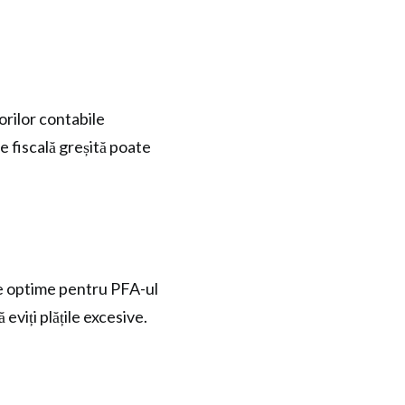
orilor contabile
e fiscală greșită poate
cale optime pentru PFA-ul
 eviți plățile excesive.