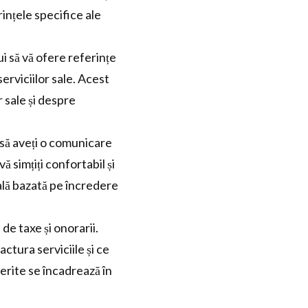
rințele specifice ale
i să vă ofere referințe
 serviciilor sale. Acest
r sale și despre
să aveți o comunicare
ă simțiți confortabil și
ală bazată pe încredere
de taxe și onorarii.
actura serviciile și ce
oferite se încadrează în