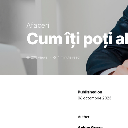
Afaceri
Cum îți poți 
208 views
4 minute read
Published on
06 octombrie 2023
Author
Achim Groza