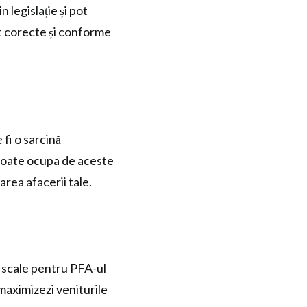
 legislație și pot
nt corecte și conforme
 fi o sarcină
poate ocupa de aceste
area afacerii tale.
 fiscale pentru PFA-ul
 maximizezi veniturile