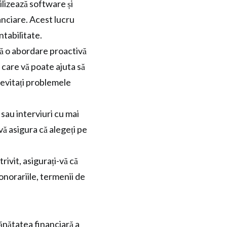
ilizează software și
nciare. Acest lucru
ntabilitate.
tă o abordare proactivă
l care vă poate ajuta să
ă evitați problemele
 sau interviuri cu mai
vă asigura că alegeți pe
rivit, asigurați-vă că
onorariile, termenii de
ănătatea financiară a