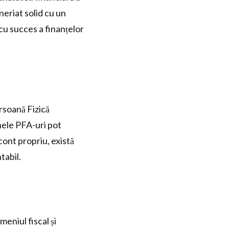
eneriat solid cu un
cu succes a finanțelor
rsoană Fizică
nele PFA-uri pot
cont propriu, există
tabil.
meniul fiscal și