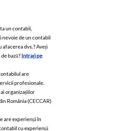
ta un contabil,
ți nevoie de un contabil
 afacerea dvs.? Aveți
e de bază?
Intrați pe
contabilul are
servicii profesionale.
ai organizațiilor
i din România (CECCAR)
e are experiență în
contabil cu experiență