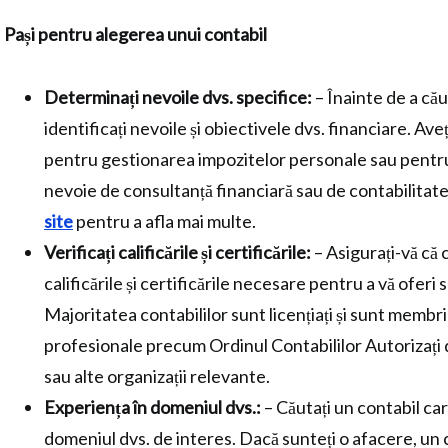
Pași pentru alegerea unui contabil
Determinați nevoile dvs. specifice:
– Înainte de a cău
identificați nevoile și obiectivele dvs. financiare. Ave
pentru gestionarea impozitelor personale sau pentru
nevoie de consultanță financiară sau de contabilitat
site
pentru a afla mai multe.
Verificați calificările și certificările:
– Asigurați-vă că 
calificările și certificările necesare pentru a vă oferi 
Majoritatea contabililor sunt licențiați și sunt membri 
profesionale precum Ordinul Contabililor Autorizaț
sau alte organizații relevante.
Experiența în domeniul dvs.:
– Căutați un contabil car
domeniul dvs. de interes. Dacă sunteți o afacere, un 