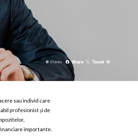
Share
Tweet
0
Shares
acere sau individ care
abil profesionist și de
mpozitelor,
r financiare importante.