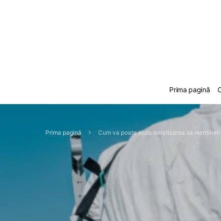
Prima pagină
C
Prima pagină
Cum va poate ajuta deratizarea sa mentinet