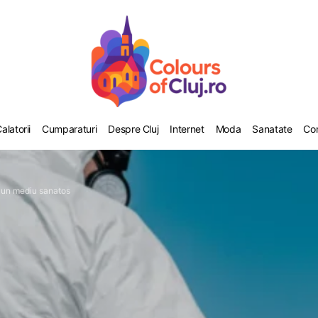
alatorii
Cumparaturi
Despre Cluj
Internet
Moda
Sanatate
Co
i un mediu sanatos