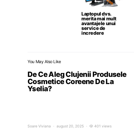
Laptopul dvs.
merita mai mult
avantajele unui
service de
incredere
You May Also Like
De Ce Aleg Clujenii Produsele
Cosmetice Coreene De La
Yselia?
Soare Viviana
august 20, 2025
401 views