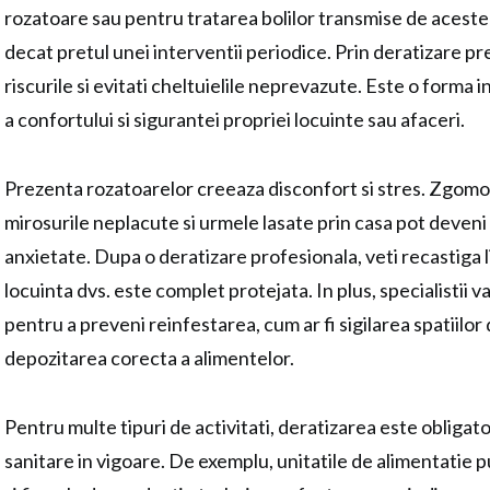
rozatoare sau pentru tratarea bolilor transmise de aceste
decat pretul unei interventii periodice. Prin deratizare pr
riscurile si evitati cheltuielile neprevazute. Este o forma 
a confortului si sigurantei propriei locuinte sau afaceri.
Prezenta rozatoarelor creeaza disconfort si stres. Zgomot
mirosurile neplacute si urmele lasate prin casa pot deveni
anxietate. Dupa o deratizare profesionala, veti recastiga l
locuinta dvs. este complet protejata. In plus, specialistii 
pentru a preveni reinfestarea, cum ar fi sigilarea spatiilor
depozitarea corecta a alimentelor.
Pentru multe tipuri de activitati, deratizarea este obligato
sanitare in vigoare. De exemplu, unitatile de alimentatie pub