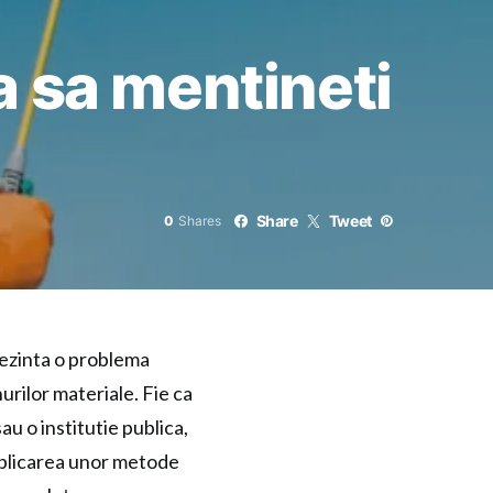
a sa mentineti
Share
Tweet
0
Shares
rezinta o problema
urilor materiale. Fie ca
au o institutie publica,
aplicarea unor metode