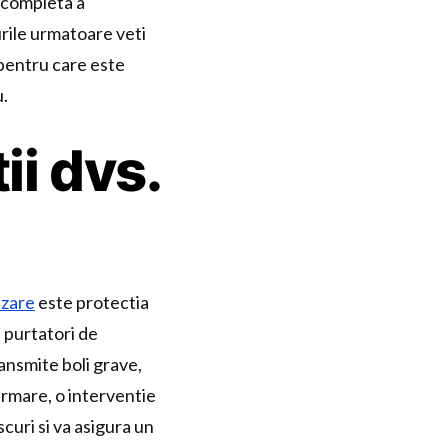
a completa a
urile urmatoare veti
 pentru care este
u.
ii dvs.
izare
este protectia
t purtatori de
ansmite boli grave,
urmare, o interventie
curi si va asigura un