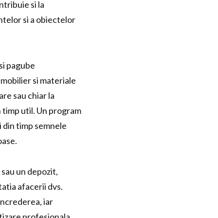
tribuie si la
elor si a obiectelor
 si pagube
 mobilier si materiale
re sau chiar la
n timp util. Un program
ti din timp semnele
oase.
 sau un depozit,
tia afacerii dvs.
increderea, iar
tizare profesionala,