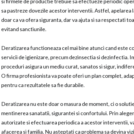
si firmele de productie trebuie sa efectueze periodic oper
sa pastreze dovezile acestor interventii. Astfel, apelarea l
doar ca va ofera siguranta, dar va ajuta si sa respectati to
evitand sanctiunile.
Deratizarea functioneaza cel mai bine atunci cand este c
servicii de igienizare, precum dezinsectia si dezinfectia.
proceduri asigura un mediu curat, sanatos si sigur, indifere
O firma profesionista va poate oferi un plan complet, adap
pentru ca rezultatele sa fie durabile.
Deratizarea nu este doar o masura de moment, ci o soluti
mentinerea sanatatii, sigurantei si confortului. Prin alege
autorizate si efectuarea periodica a acestor interventii, va
afacerea si familia. Nu asteptati ca problema sa devina vizi