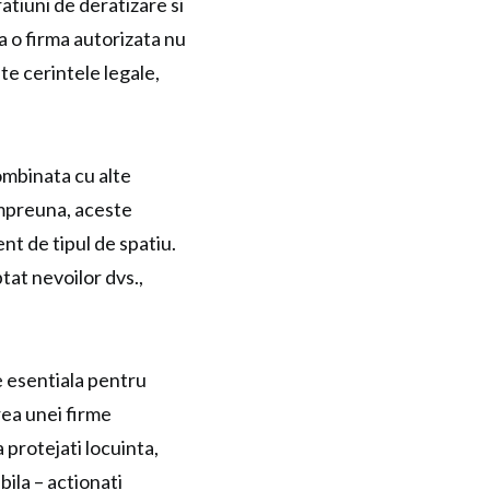
atiuni de deratizare si
a o firma autorizata nu
ate cerintele legale,
ombinata cu alte
 Impreuna, aceste
nt de tipul de spatiu.
tat nevoilor dvs.,
e esentiala pentru
rea unei firme
 protejati locuinta,
bila – actionati