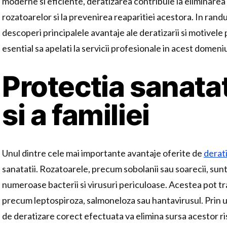
moderne si eficiente, deratizarea contribuie la eliminare
rozatoarelor si la prevenirea reaparitiei acestora. In rand
descoperi principalele avantaje ale deratizarii si motivele
esential sa apelati la servicii profesionale in acest domeni
Protectia sanatat
si a familiei
Unul dintre cele mai importante avantaje oferite de
derat
sanatatii. Rozatoarele, precum sobolanii sau soarecii, sun
numeroase bacterii si virusuri periculoase. Acestea pot tr
precum leptospiroza, salmoneloza sau hantavirusul. Prin 
de deratizare corect efectuata va elimina sursa acestor ris