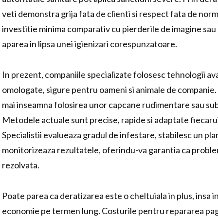
veti demonstra grija fata de clienti si respect fata de norm
investitie minima comparativ cu pierderile de imagine sau
aparea in lipsa unei igienizari corespunzatoare.
In prezent, companiile specializate folosesc tehnologii av
omologate, sigure pentru oameni si animale de companie. 
mai inseamna folosirea unor capcane rudimentare sau subs
Metodele actuale sunt precise, rapide si adaptate fiecarui 
Specialistii evalueaza gradul de infestare, stabilesc un pla
monitorizeaza rezultatele, oferindu-va garantia ca probl
rezolvata.
Poate parea ca deratizarea este o cheltuiala in plus, insa i
economie pe termen lung. Costurile pentru repararea pa