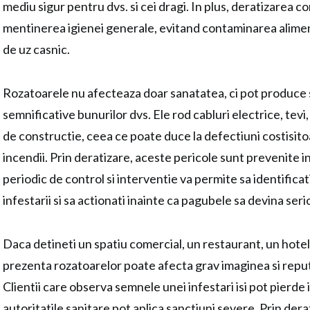
mediu sigur pentru dvs. si cei dragi. In plus, deratizarea con
mentinerea igienei generale, evitand contaminarea aliment
de uz casnic.
Rozatoarele nu afecteaza doar sanatatea, ci pot produce
semnificative bunurilor dvs. Ele rod cabluri electrice, tevi,
de constructie, ceea ce poate duce la defectiuni costisitoa
incendii. Prin deratizare, aceste pericole sunt prevenite i
periodic de control si interventie va permite sa identifica
infestarii si sa actionati inainte ca pagubele sa devina seri
Daca detineti un spatiu comercial, un restaurant, un hotel
prezenta rozatoarelor poate afecta grav imaginea si reputa
Clientii care observa semnele unei infestari isi pot pierde 
autoritatile sanitare pot aplica sanctiuni severe. Prin dera