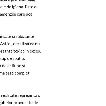
ele de igiena. Este o
 amenzile care pot
ansate si substante
Astfel, deratizarea nu
tante toxice in exces.
tip de spatiu.
n de actiune si
ema este complet
n realitate reprezinta o
gubelor provocate de