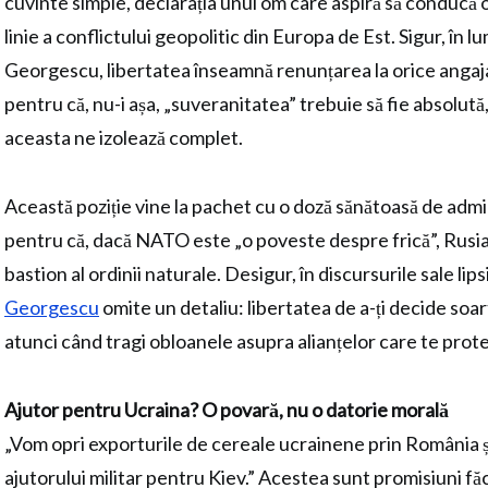
cuvinte simple, declarația unui om care aspiră să conducă o 
linie a conflictului geopolitic din Europa de Est. Sigur, în
Georgescu, libertatea înseamnă renunțarea la orice angaj
pentru că, nu-i așa, „suveranitatea” trebuie să fie absolută,
aceasta ne izolează complet.
Această poziție vine la pachet cu o doză sănătoasă de admi
pentru că, dacă NATO este „o poveste despre frică”, Rusia d
bastion al ordinii naturale. Desigur, în discursurile sale lip
Georgescu
omite un detaliu: libertatea de a-ți decide soa
atunci când tragi obloanele asupra alianțelor care te prote
Ajutor pentru Ucraina? O povară, nu o datorie morală
„Vom opri exporturile de cereale ucrainene prin România 
ajutorului militar pentru Kiev.” Acestea sunt promisiuni f