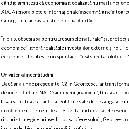
când îți amintești că economia globalizată nu mai funcțione
XIX. A ignora piețele internaționale înseamnă a ne întoarce
Georgescu, aceasta este definiția libertății.
În plus, obsesia sa pentru „resursele naturale” și „protecți
economice” ignoră realitățile investițiilor externe și rolul l
economiei. Totul este un spectacol, însă spectacolul nu plă
Un viitor al incertitudinii
Dacă ar ajunge președinte, Călin Georgescu ar transforma
de incertitudine. NATO ar deveni „inamicul”, Rusia ar primi f
lăsați să plătească factura. Politicile sale de dezangajare i
combinate cu refuzul de a respecta parteneriatele esenția
riscuri strategice uriașe. În loc să ofere soluții, Georgescu 
în care dezbinarea devine politică oficială.