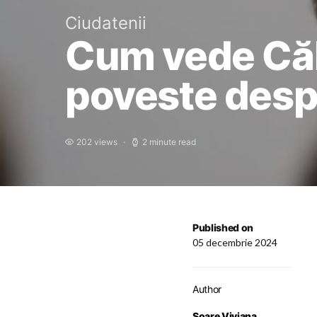
Ciudatenii
Cum vede Căl
poveste despre
202 views
2 minute read
Published on
05 decembrie 2024
Author
Soare Viviana