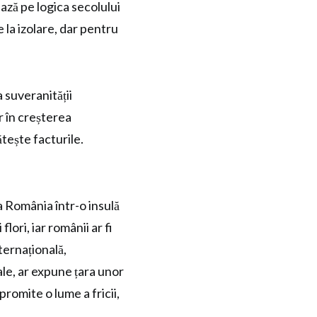
ază pe logica secolului
 la izolare, dar pentru
a suveranității
or în creșterea
tește facturile.
 România într-o insulă
lori, iar românii ar fi
nternațională,
le, ar expune țara unor
promite o lume a fricii,