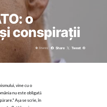
TO: o
și conspirații
Share
Tweet
0
Shares
smului, vine cu o
România nu este obligată
rare.” Așa se scrie, în