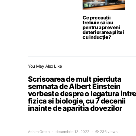
Ce precauții
trebuie să iau
pentru a preveni
deteriorarea plitei
cu inducție?
You May Also Like
Scrisoarea de mult pierduta
semnata de Albert Einstein
vorbeste despre o legatura intr
fizica si biologie, cu 7 decenii
inainte de aparitia dovezilor
Achim Groza
decembrie 13, 2022
236 views