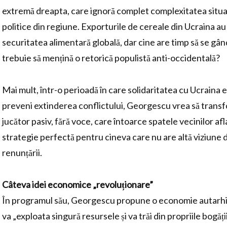
extremă dreapta, care ignoră complet complexitatea situa
politice din regiune. Exporturile de cereale din Ucraina au
securitatea alimentară globală, dar cine are timp să se gâ
trebuie să mențină o retorică populistă anti-occidentală?
Mai mult, într-o perioadă în care solidaritatea cu Ucraina 
preveni extinderea conflictului, Georgescu vrea să trans
jucător pasiv, fără voce, care întoarce spatele vecinilor afla
strategie perfectă pentru cineva care nu are altă viziune 
renunțării.
Câteva idei economice „revoluționare”
În programul său, Georgescu propune o economie autarhică
va „exploata singură resursele și va trăi din propriile bogăți