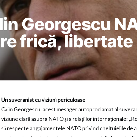
in Georgescu NA
 frică, libertate 
Un suveranist cu viziuni periculoase
Călin Georgescu, acest mesager autoproclamat al suverani
viziune clară asupra NATO și a relațiilor internaționale: „
să respecte angajamentele NATO privind cheltuielile de apă