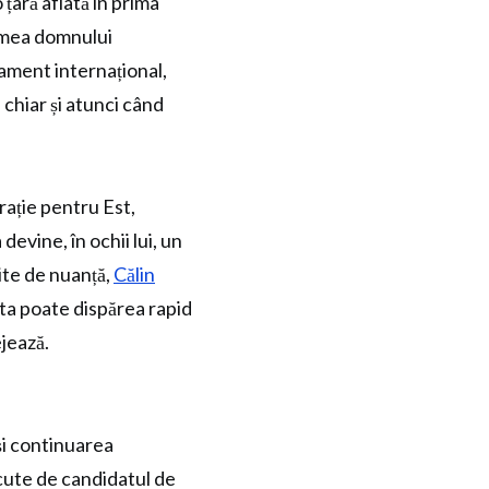
țară aflată în prima
 lumea domnului
ament internațional,
 chiar și atunci când
rație pentru Est,
evine, în ochii lui, un
site de nuanță,
Călin
rta poate dispărea rapid
jează.
și continuarea
ăcute de candidatul de