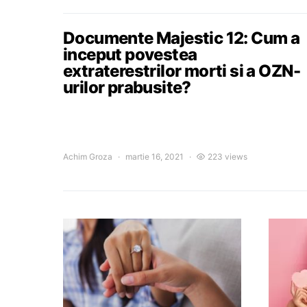
Documente Majestic 12: Cum a
inceput povestea
extraterestrilor morti si a OZN-
urilor prabusite?
Achim Groza
martie 16, 2021
223 views