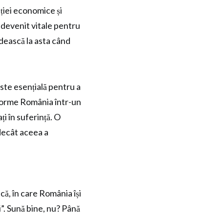
ției economice și
 devenit vitale pentru
ndească la asta când
este esențială pentru a
forme România într-un
ți în suferință. O
decât aceea a
, în care România își
i”. Sună bine, nu? Până