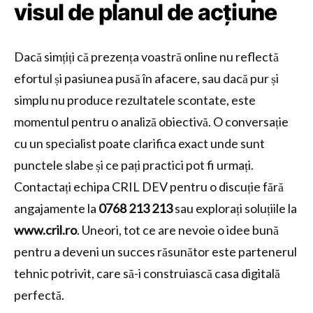
visul de planul de acțiune
Dacă simțiți că prezența voastră online nu reflectă
efortul și pasiunea pusă în afacere, sau dacă pur și
simplu nu produce rezultatele scontate, este
momentul pentru o analiză obiectivă. O conversație
cu un specialist poate clarifica exact unde sunt
punctele slabe și ce pați practici pot fi urmați.
Contactați echipa CRIL DEV pentru o discuție fără
angajamente la
0768 213 213
sau explorați soluțiile la
www.cril.ro
. Uneori, tot ce are nevoie o idee bună
pentru a deveni un succes răsunător este partenerul
tehnic potrivit, care să-i construiască casa digitală
perfectă.