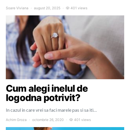
Soare Viviana
august 20, 2025
401 views
Cum alegi inelul de
logodna potrivit?
In cazul in care vrei sa faci marele pas si sa iti…
Achim Groza
octombrie 26, 2020
401 views