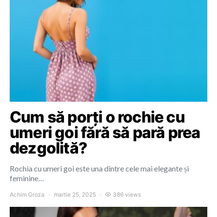
Cum să porți o rochie cu
umeri goi fără să pară prea
dezgolită?
Rochia cu umeri goi este una dintre cele mai elegante și
feminine…
Achim Groza
martie 25, 2025
386 views