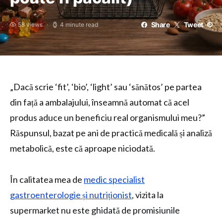
Share
Tweet
58 views
4 minute read
„Dacă scrie ‘fit’, ‘bio’, ‘light’ sau ‘sănătos’ pe partea
din față a ambalajului, înseamnă automat că acel
produs aduce un beneficiu real organismului meu?”
Răspunsul, bazat pe ani de practică medicală și analiză
metabolică, este că aproape niciodată.
În calitatea mea de
medic specialist
gastroenterologie și nutriționist
, vizita la
supermarket nu este ghidată de promisiunile