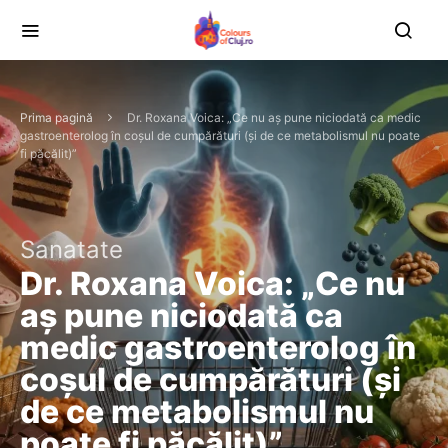
Prima pagină
Dr. Roxana Voica: „Ce nu aș pune niciodată ca medic
gastroenterolog în coșul de cumpărături (și de ce metabolismul nu poate
fi păcălit)”
Sanatate
Dr. Roxana Voica: „Ce nu
aș pune niciodată ca
medic gastroenterolog în
coșul de cumpărături (și
de ce metabolismul nu
poate fi păcălit)”