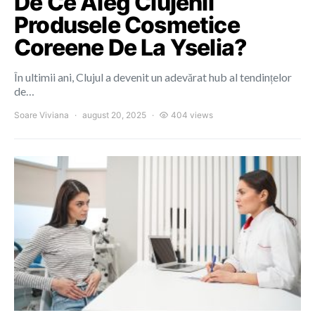
De Ce Aleg Clujenii
Produsele Cosmetice
Coreene De La Yselia?
În ultimii ani, Clujul a devenit un adevărat hub al tendințelor
de…
Soare Viviana
august 20, 2025
404 views