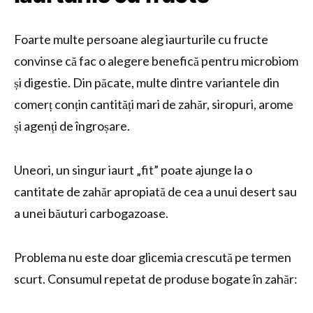
Foarte multe persoane aleg iaurturile cu fructe
convinse că fac o alegere benefică pentru microbiom
și digestie. Din păcate, multe dintre variantele din
comerț conțin cantități mari de zahăr, siropuri, arome
și agenți de îngroșare.
Uneori, un singur iaurt „fit” poate ajunge la o
cantitate de zahăr apropiată de cea a unui desert sau
a unei băuturi carbogazoase.
Problema nu este doar glicemia crescută pe termen
scurt. Consumul repetat de produse bogate în zahăr: