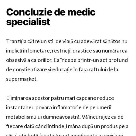
Concluzie de medic
specialist
Tranziția către un stil de viață cu adevărat sănătos nu
implică înfometare, restricții drastice sau numărarea
obsesivă a caloriilor. Ea începe printr-un act profund
de conștientizare și educație în fața raftului de la
supermarket.
Eliminarea acestor patru mari capcane reduce
instantaneu povara inflamatorie de pe umerii
metabolismului dumneavoastră. Vă încurajez ca de
fiecare dată când întindeți mâna după un produs pe a
cărui etichetă frontală sunt menționate promisiuni