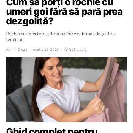
Cum să porți o rochie cu
umeri goi fără să pară prea
dezgolită?
Rochia cu umeri goi este una dintre cele mai elegante și
feminine…
Achim Groza
martie 25, 2025
388 views
Ghid complet pentru