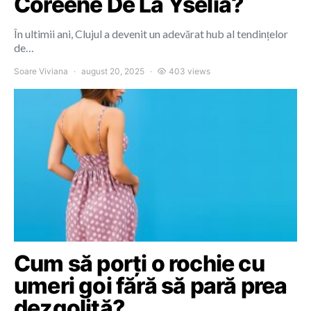
Coreene De La Yselia?
În ultimii ani, Clujul a devenit un adevărat hub al tendințelor
de…
Soare Viviana
august 20, 2025
403 views
Cum să porți o rochie cu
umeri goi fără să pară prea
dezgolită?