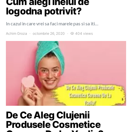
Cum alegi inelul de
logodna potrivit?
In cazul in care vrei sa faci marele pas si sa iti…
Achim Groza
octombrie 26, 2020
404 views
De Ce Aleg Clujenii
Produsele Cosmetice