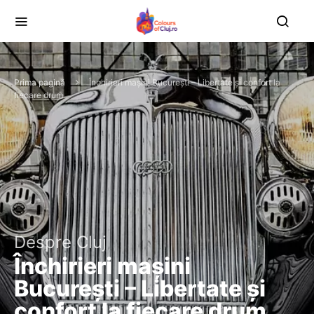
Prima pagină
Închirieri mașini București – Libertate și confort la
fiecare drum
Despre Cluj
Închirieri mașini
București – Libertate și
confort la fiecare drum