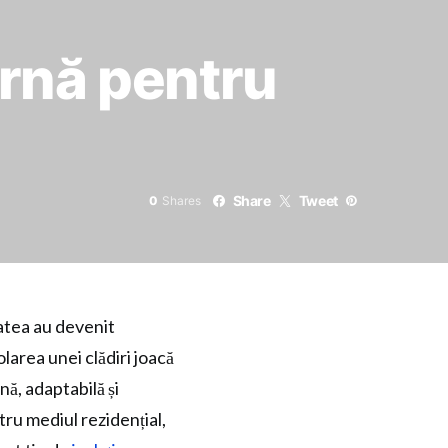
dernă pentru
Share
Tweet
0
Shares
tatea au devenit
larea unei clădiri joacă
nă, adaptabilă și
tru mediul rezidențial,