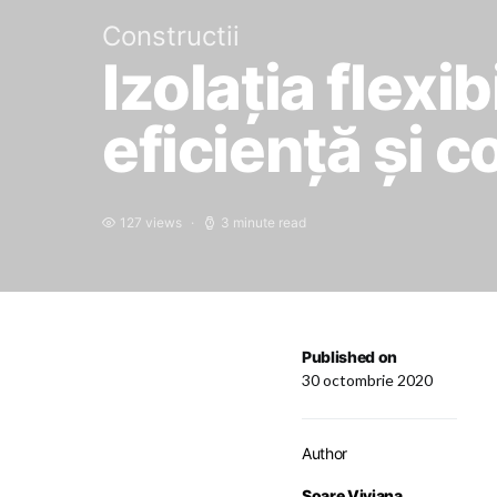
Constructii
Izolația flexi
eficiență și c
127 views
3 minute read
Published on
30 octombrie 2020
Author
Soare Viviana