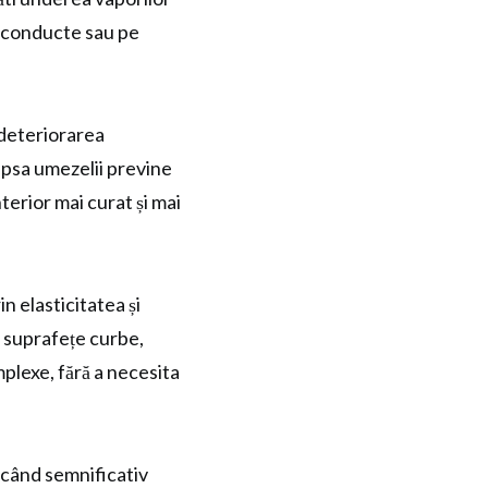
pe conducte sau pe
i deteriorarea
ipsa umezelii previne
nterior mai curat și mai
in elasticitatea și
e suprafețe curbe,
plexe, fără a necesita
ucând semnificativ