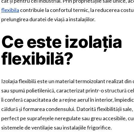
cât și pentru cel industrial. Prin proprietățile sale unice, a
flexibila
contribuie la confortul termic, la reducerea costuri
prelungirea duratei de viață a instalațiilor.
Ce este izolația
flexibilă?
Izolația flexibilă este un material termoizolant realizat di
sau spumă polietilenică, caracterizat printr-o structură ce
îi conferă capacitatea de a reține aerul în interior, împied
căldură și formarea condensului. Datorită flexibilității sale
perfect pe suprafețele neregulate sau greu accesibile, cu
sistemele de ventilație sau instalațiile frigorifice.