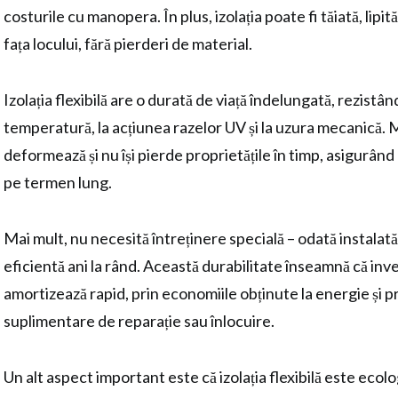
costurile cu manopera. În plus, izolația poate fi tăiată, lipită
fața locului, fără pierderi de material.
Izolația flexibilă are o durată de viață îndelungată, rezistând
temperatură, la acțiunea razelor UV și la uzura mecanică. 
deformează și nu își pierde proprietățile în timp, asigurân
pe termen lung.
Mai mult, nu necesită întreținere specială – odată instalată
eficientă ani la rând. Această durabilitate înseamnă că invest
amortizează rapid, prin economiile obținute la energie și pr
suplimentare de reparație sau înlocuire.
Un alt aspect important este că izolația flexibilă este ecol