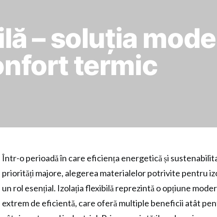
bilă – soluția mo
onfort termic
Într-o perioadă în care eficiența energetică și sustenabili
priorități majore, alegerea materialelor potrivite pentru izo
un rol esențial. Izolația flexibilă reprezintă o opțiune moder
extrem de eficientă, care oferă multiple beneficii atât pen