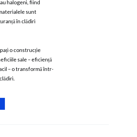
au halogeni, fiind
 materialele sunt
ranță în clădiri
ipați o construcție
eficiile sale – eficiență
acil – o transformă într-
lădiri.