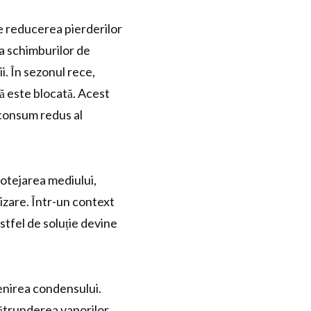
ste reducerea pierderilor
va schimburilor de
i. În sezonul rece,
ră este blocată. Acest
 consum redus al
 protejarea mediului,
izare. Într-un context
stfel de soluție devine
evenirea condensului.
pătrunderea vaporilor