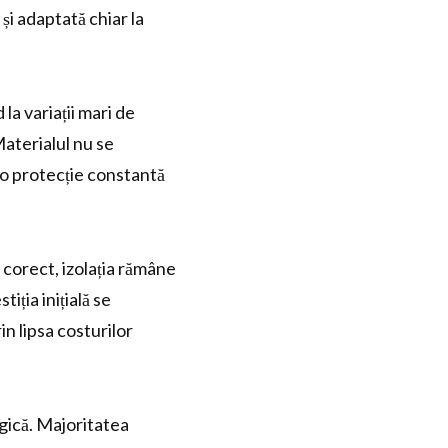
 și adaptată chiar la
 la variații mari de
Materialul nu se
d o protecție constantă
 corect, izolația rămâne
iția inițială se
in lipsa costurilor
ogică. Majoritatea