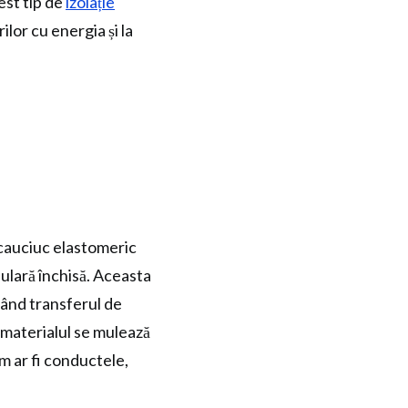
cest tip de
izolație
lor cu energia și la
n cauciuc elastomeric
lulară închisă. Aceasta
icând transferul de
, materialul se mulează
m ar fi conductele,