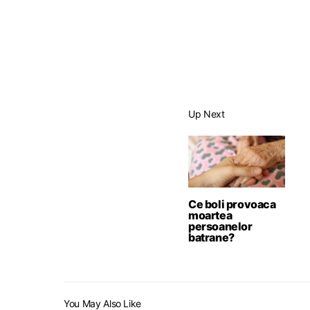
Up Next
Ce boli provoaca
moartea
persoanelor
batrane?
You May Also Like