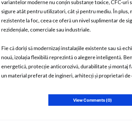
variantelor moderne nu conțin substanțe toxice, CFC-uri s
sigure atât pentru utilizatori, cât și pentru mediu. În plus,
rezistente la foc, ceea ce oferă un nivel suplimentar de sigu
rezidențiale, comerciale sau industriale.
Fie că doriți să modernizați instalațiile existente sau să ech
nouă, izolația flexibilă reprezintă o alegere inteligentă. Ben
energetică, protecție anticorozivă, durabilitate și montaj f
un material preferat de ingineri, arhitecți și proprietari de c
View Comments (0)