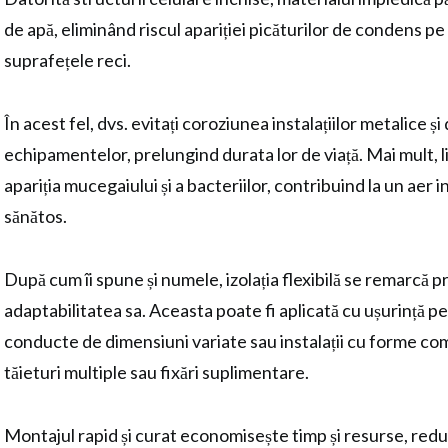
de apă, eliminând riscul apariției picăturilor de condens 
suprafețele reci.
În acest fel, dvs. evitați coroziunea instalațiilor metalice ș
echipamentelor, prelungind durata lor de viață. Mai mult, l
apariția mucegaiului și a bacteriilor, contribuind la un aer i
sănătos.
După cum îi spune și numele, izolația flexibilă se remarcă pr
adaptabilitatea sa. Aceasta poate fi aplicată cu ușurință p
conducte de dimensiuni variate sau instalații cu forme com
tăieturi multiple sau fixări suplimentare.
Montajul rapid și curat economisește timp și resurse, red