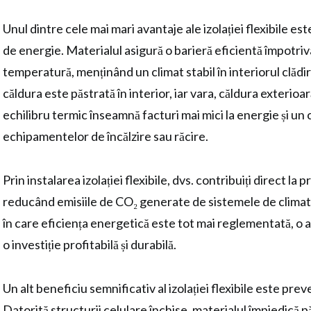
Unul dintre cele mai mari avantaje ale izolației flexibile e
de energie. Materialul asigură o barieră eficientă împotri
temperatură, menținând un climat stabil în interiorul clădiri
căldura este păstrată în interior, iar vara, căldura exterioa
echilibru termic înseamnă facturi mai mici la energie și un
echipamentelor de încălzire sau răcire.
Prin instalarea izolației flexibile, dvs. contribuiți direct la
reducând emisiile de CO₂ generate de sistemele de climat
în care eficiența energetică este tot mai reglementată, o a
o investiție profitabilă și durabilă.
Un alt beneficiu semnificativ al izolației flexibile este pr
Datorită structurii celulare închise, materialul împiedică 