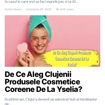
In cazul in care vrei sa faci marele pas si sa iti…
Achim Groza
octombrie 26, 2020
408 views
De Ce Aleg Clujenii
Produsele Cosmetice
Coreene De La Yselia?
În ultimii ani, Clujul a devenit un adevărat hub al tendințelor
de…