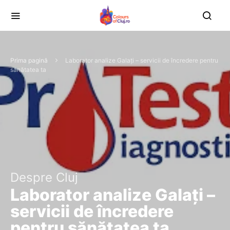
Prima pagină
Laborator analize Galați – servicii de încredere pentru
sănătatea ta
Despre Cluj
Laborator analize Galați –
servicii de încredere
pentru sănătatea ta