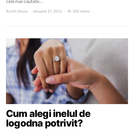
cele mai cautate…
Achim Groza
ianuarie 27, 2022
355 views
Cum alegi inelul de
logodna potrivit?