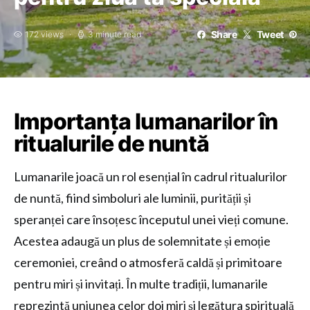
Share
Tweet
172 views
3 minute read
Importanța lumanarilor în
ritualurile de nuntă
Lumanarile joacă un rol esențial în cadrul ritualurilor
de nuntă, fiind simboluri ale luminii, purității și
speranței care însoțesc începutul unei vieți comune.
Acestea adaugă un plus de solemnitate și emoție
ceremoniei, creând o atmosferă caldă și primitoare
pentru miri și invitați. În multe tradiții, lumanarile
reprezintă uniunea celor doi miri și legătura spirituală