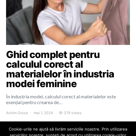
Ghid complet pentru
calculul corect al
materialelor în industria
modei feminine
În industria modei, calculul corect al materialelor este
esențial pentru crearea de…
Achim Groza
mai 1, 2024
376 views
Cookie-urile ne ajută să livrăm serviciile noastre. Prin utilizarea
serviciilor noastre, sunteți de acord cu utilizarea cookie-urilor