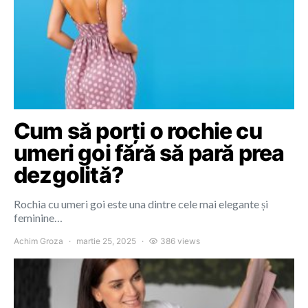
Cum să porți o rochie cu
umeri goi fără să pară prea
dezgolită?
Rochia cu umeri goi este una dintre cele mai elegante și
feminine…
Achim Groza
martie 25, 2025
386 views