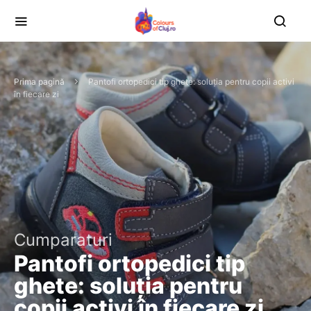
Prima pagină
Pantofi ortopedici tip ghete: soluția pentru copii activi
în fiecare zi
Cumparaturi
Pantofi ortopedici tip
ghete: soluția pentru
copii activi în fiecare zi