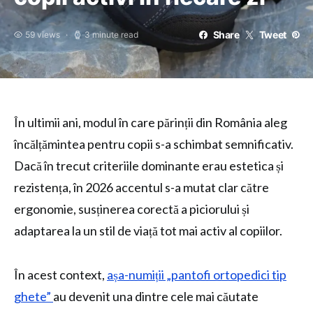
Share
Tweet
59 views
3 minute read
În ultimii ani, modul în care părinții din România aleg
încălțămintea pentru copii s-a schimbat semnificativ.
Dacă în trecut criteriile dominante erau estetica și
rezistența, în 2026 accentul s-a mutat clar către
ergonomie, susținerea corectă a piciorului și
adaptarea la un stil de viață tot mai activ al copiilor.
În acest context,
așa-numiții „pantofi ortopedici tip
ghete”
au devenit una dintre cele mai căutate