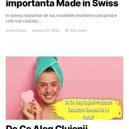
importanta Made in Swiss
In lumea ceasurilor de lux, modelele elvetiene sunt printre
cele mai cautate…
Achim Groza
ianuarie 27, 2022
353 views
De Ce Aleg Clujenii