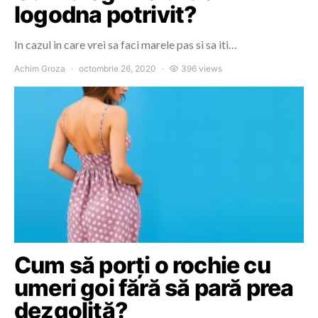
logodna potrivit?
In cazul in care vrei sa faci marele pas si sa iti…
Achim Groza
octombrie 26, 2020
396 views
Cum să porți o rochie cu
umeri goi fără să pară prea
dezgolită?