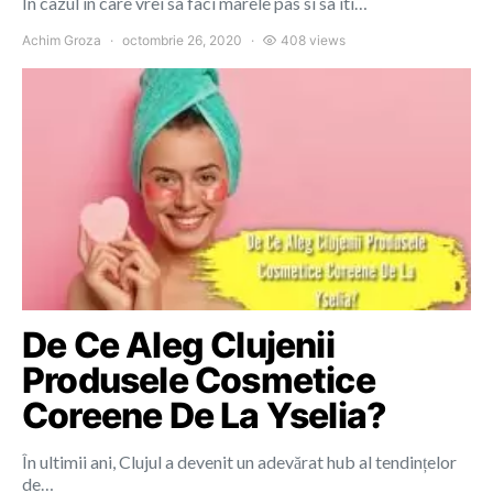
In cazul in care vrei sa faci marele pas si sa iti…
Achim Groza
octombrie 26, 2020
408 views
De Ce Aleg Clujenii
Produsele Cosmetice
Coreene De La Yselia?
În ultimii ani, Clujul a devenit un adevărat hub al tendințelor
de…