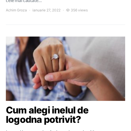
cele mai cautate…
Achim Groza
ianuarie 27, 2022
356 views
Cum alegi inelul de
logodna potrivit?