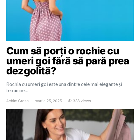
Cum să porți o rochie cu
umeri goi fără să pară prea
dezgolită?
Rochia cu umeri goi este una dintre cele mai elegante și
feminine…
Achim Groza
martie 25, 2025
388 views