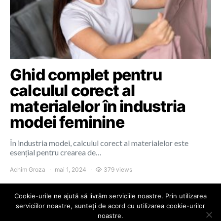
Ghid complet pentru
calculul corect al
materialelor în industria
modei feminine
În industria modei, calculul corect al materialelor este
esențial pentru crearea de…
Achim Groza
mai 1, 2024
379 views
Cookie-urile ne ajută să livrăm serviciile noastre. Prin utilizarea
serviciilor noastre, sunteți de acord cu utilizarea cookie-urilor
noastre.
Colours of Cluj