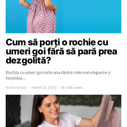
Cum să porți o rochie cu
umeri goi fără să pară prea
dezgolită?
Rochia cu umeri goi este una dintre cele mai elegante și
feminine…
Achim Groza
martie 25, 2025
388 views