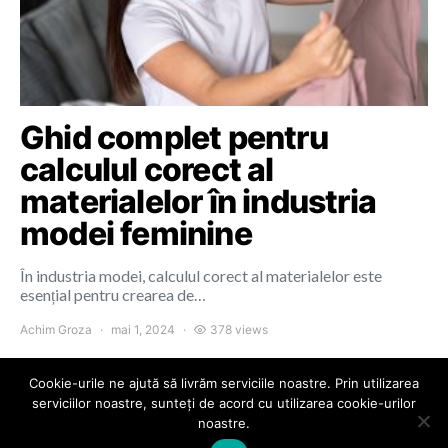
Ghid complet pentru
calculul corect al
materialelor în industria
modei feminine
În industria modei, calculul corect al materialelor este
esențial pentru crearea de…
Achim Groza
mai 1, 2024
378 views
Cookie-urile ne ajută să livrăm serviciile noastre. Prin utilizarea
serviciilor noastre, sunteți de acord cu utilizarea cookie-urilor
noastre.
Colours of Cluj