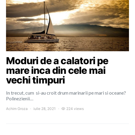
Moduri de a calatori pe
mare inca din cele mai
vechi timpuri
In trecut, cum si-au croit drum marinarii pe mari si oceane?
Polinezienii…
Achim Groza
iulie 28, 2021
224 views