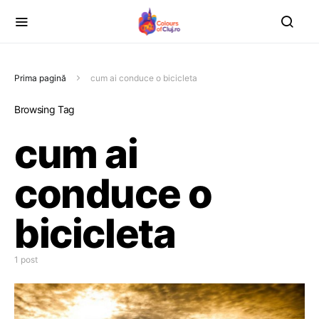
Prima pagină
cum ai conduce o bicicleta
Browsing Tag
cum ai
conduce o
bicicleta
1 post