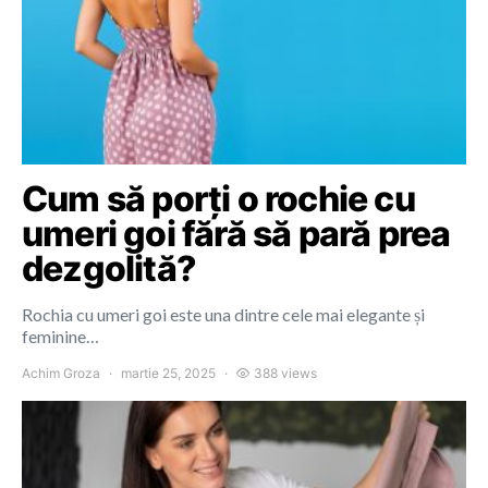
Cum să porți o rochie cu
umeri goi fără să pară prea
dezgolită?
Rochia cu umeri goi este una dintre cele mai elegante și
feminine…
Achim Groza
martie 25, 2025
388 views