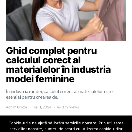
Ghid complet pentru
calculul corect al
materialelor în industria
modei feminine
În industria modei, calculul corect al materialelor este
esențial pentru crearea de…
Achim Groza
mai 1, 2024
379 views
Cookie-urile ne ajută să livrăm serviciile noastre. Prin utilizarea
serviciilor noastre, sunteți de acord cu utilizarea cookie-urilor