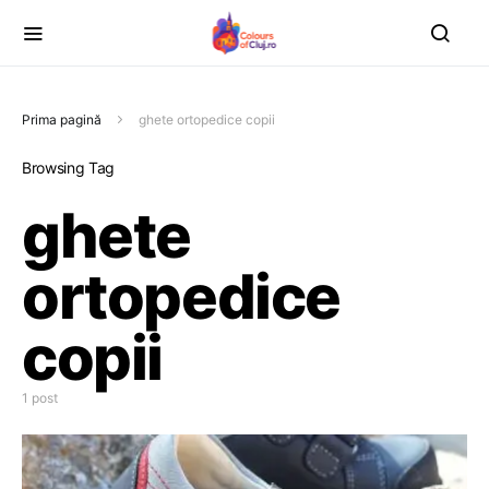
Prima pagină
ghete ortopedice copii
Browsing Tag
ghete
ortopedice
copii
1 post