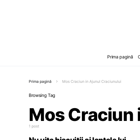
Prima pagină
C
Prima pagină
Mos Craciun in Ajunul Craciunului
Browsing Tag
Mos Craciun i
1 post