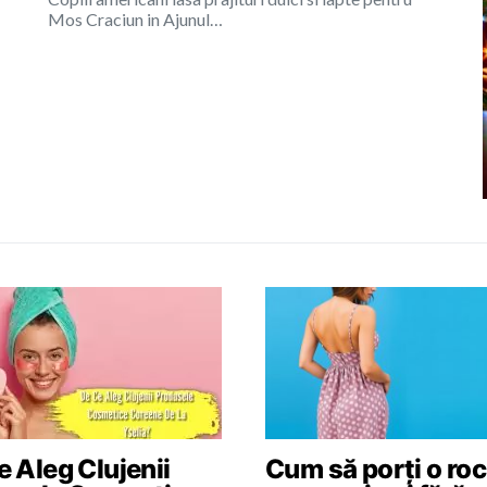
Mos Craciun in Ajunul…
 Aleg Clujenii
Cum să porți o roc