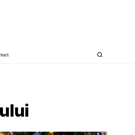
ntact
ului