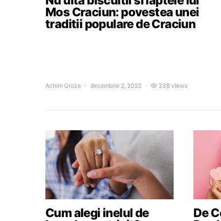
Nu uita biscuitii si laptele lui
Mos Craciun: povestea unei
traditii populare de Craciun
Achim Groza
decembrie 2, 2022
238 views
Cum alegi inelul de
De Ce