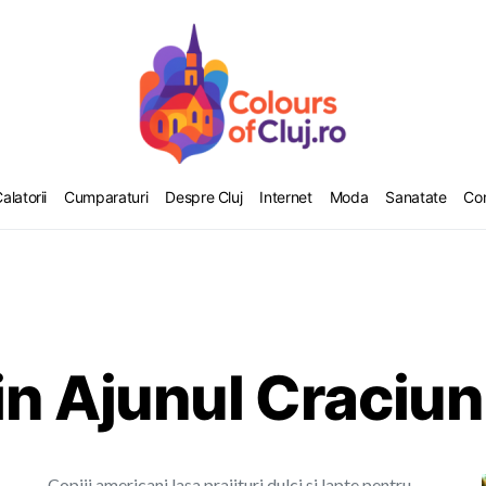
alatorii
Cumparaturi
Despre Cluj
Internet
Moda
Sanatate
Co
n Ajunul Craciun
Copiii americani lasa prajituri dulci si lapte pentru