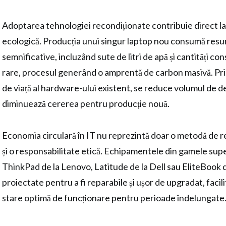
Adoptarea tehnologiei recondiționate contribuie direct la
ecologică. Producția unui singur laptop nou consumă resu
semnificative, incluzând sute de litri de apă și cantități c
rare, procesul generând o amprentă de carbon masivă. Prin
de viață al hardware-ului existent, se reduce volumul de de
diminuează cererea pentru producție nouă.
Economia circulară în IT nu reprezintă doar o metodă de re
și o responsabilitate etică. Echipamentele din gamele sup
ThinkPad de la Lenovo, Latitude de la Dell sau EliteBook 
proiectate pentru a fi reparabile și ușor de upgradat, facil
stare optimă de funcționare pentru perioade îndelungate