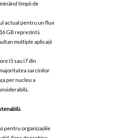
liminând timpii de
l actual pentru un flux
 16 GB reprezintă
ultan multiple aplicații
re i5 sau i7 din
majoritatea sarcinilor
nța per nucleu a
onsiderabilă.
stenabilă
ă pentru organizațiile
tabil. Spre deosebire