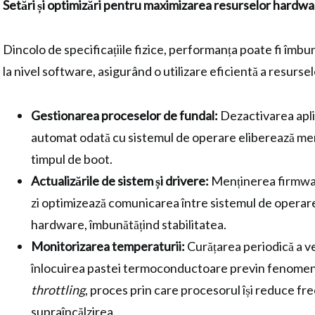
Setări și optimizări pentru maximizarea resurselor hardw
Dincolo de specificațiile fizice, performanța poate fi îmbun
la nivel software, asigurând o utilizare eficientă a resursel
Gestionarea proceselor de fundal:
Dezactivarea apli
automat odată cu sistemul de operare eliberează m
timpul de boot.
Actualizările de sistem și drivere:
Menținerea firmware
zi optimizează comunicarea între sistemul de opera
hardware, îmbunătățind stabilitatea.
Monitorizarea temperaturii:
Curățarea periodică a ve
înlocuirea pastei termoconductoare previn fenome
throttling
, proces prin care procesorul își reduce fr
supraîncălzirea.