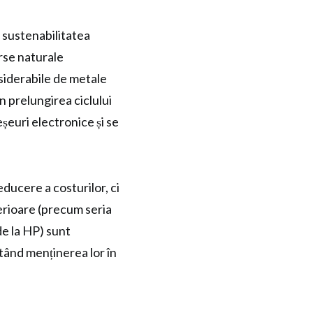
 sustenabilitatea
rse naturale
onsiderabile de metale
 prelungirea ciclului
șeuri electronice și se
ducere a costurilor, ci
erioare (precum seria
de la HP) sunt
itând menținerea lor în
.