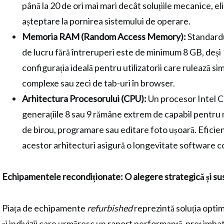
până la 20 de ori mai mari decât soluțiile mecanice, e
așteptare la pornirea sistemului de operare.
Memoria RAM (Random Access Memory):
Standardu
de lucru fără întreruperi este de minimum 8 GB, deși
configurația ideală pentru utilizatorii care rulează sim
complexe sau zeci de tab-uri în browser.
Arhitectura Procesorului (CPU):
Un procesor Intel Co
generațiile 8 sau 9 rămâne extrem de capabil pentru 
de birou, programare sau editare foto ușoară. Eficie
acestor arhitecturi asigură o longevitate software c
Echipamentele recondiționate: O alegere strategică și su
Piața de echipamente
refurbished
reprezintă soluția optim
și indivizii care urmăresc un raport performanță-preț imba