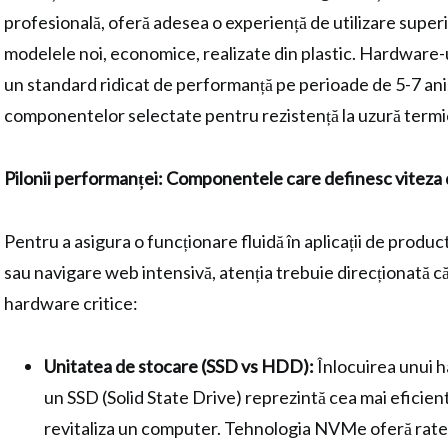
profesională, oferă adesea o experiență de utilizare supe
modelele noi, economice, realizate din plastic. Hardware-
un standard ridicat de performanță pe perioade de 5-7 ani,
componentelor selectate pentru rezistență la uzură termic
Pilonii performanței: Componentele care definesc viteza 
Pentru a asigura o funcționare fluidă în aplicații de produc
sau navigare web intensivă, atenția trebuie direcționată c
hardware critice:
Unitatea de stocare (SSD vs HDD):
Înlocuirea unui ha
un SSD (Solid State Drive) reprezintă cea mai eficie
revitaliza un computer. Tehnologia NVMe oferă rate