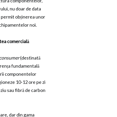
ectura componentelor,
rului, nu doar de data
te permit obținerea unor
echipamentelor noi.
tea comercială
consumer
(destinată
erența fundamentală
tării componentelor
ționeze 10-12 ore pe zi
eziu sau fibră de carbon
oare, dar din gama