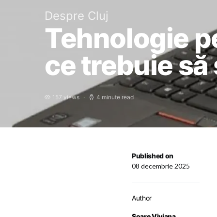
Despre Cluj
Tehnologie pe
ce trebuie să 
157 views
4 minute read
Published on
08 decembrie 2025
Author
Soare Viviana