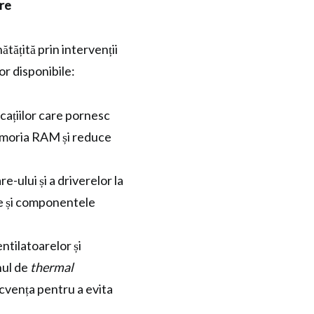
are
ătățită prin intervenții
or disponibile:
cațiilor care pornesc
emoria RAM și reduce
-ului și a driverelor la
re și componentele
ntilatoarelor și
nul de
thermal
ecvența pentru a evita