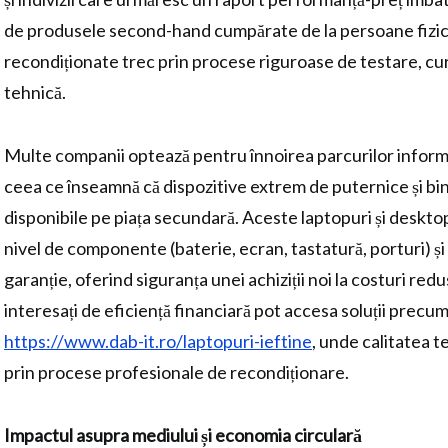
de produsele second-hand cumpărate de la persoane fizi
recondiționate trec prin procese riguroase de testare, cură
tehnică.
Multe companii optează pentru înnoirea parcurilor informat
ceea ce înseamnă că dispozitive extrem de puternice și bin
disponibile pe piața secundară. Aceste laptopuri și desktop
nivel de componente (baterie, ecran, tastatură, porturi) și 
garanție, oferind siguranța unei achiziții noi la costuri redus
interesați de eficiență financiară pot accesa soluții precu
https://www.dab-it.ro/laptopuri-ieftine
, unde calitatea t
prin procese profesionale de recondiționare.
Impactul asupra mediului și economia circulară