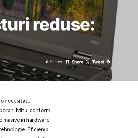
turi reduse:
Share
Tweet
0
Shares
 o necesitate
mporan. Mitul conform
are masive în hardware
tehnologie. Eficiența