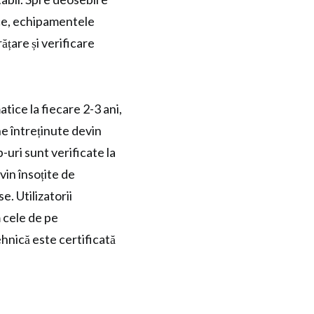
ce, echipamentele
țare și verificare
ice la fiecare 2-3 ani,
e întreținute devin
-uri sunt verificate la
vin însoțite de
e. Utilizatorii
m cele de pe
ehnică este certificată