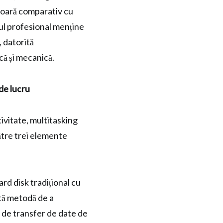
rioară comparativ cu
ul profesional menține
 datorită
ă și mecanică.
de lucru
tivitate, multitasking
ătre trei elemente
rd disk tradițional cu
ntă metodă de a
 de transfer de date de