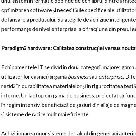
unui sistem informatic depinde de echilibrul dintre arhit
optimizarea software și necesitățile specifice ale utilizato
de lansare a produsului. Strategiile de achiziție inteligen
performanțe de nivel enterprise la o fracțiune din prețul 
Paradigmă hardware: Calitatea construcției versus nouta
Echipamentele IT se divid în două categorii majore: gama
utilizatorilor casnici) și gama
business
sau
enterprise
. Dif
rezidă în durabilitatea materialelor și în rigurozitatea tes
interne. Un laptop din gama de business, proiectat să func
în regim intensiv, beneficiază de șasiuri din aliaje de magn
și sisteme de răcire mult mai eficiente.
Achiziționarea unor sisteme de calcul din generații anteri