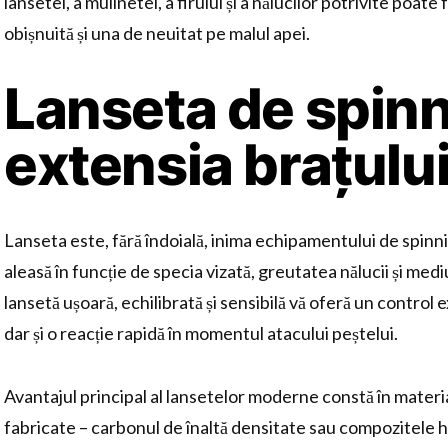
lansetei, a mulinetei, a firului și a nălucilor potrivite poate 
obișnuită și una de neuitat pe malul apei.
Lanseta de spinn
extensia brațului
Lanseta este, fără îndoială, inima echipamentului de spinn
aleasă în funcție de specia vizată, greutatea nălucii și mediu
lansetă ușoară, echilibrată și sensibilă vă oferă un control 
dar și o reacție rapidă în momentul atacului peștelui.
Avantajul principal al lansetelor moderne constă în materi
fabricate – carbonul de înaltă densitate sau compozitele 