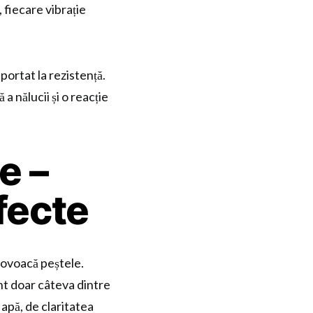
 fiecare vibrație
portat la rezistență.
a nălucii și o reacție
e –
rfecte
rovoacă peștele.
nt doar câteva dintre
 apă, de claritatea