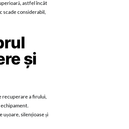
uperioară, astfel încât
zic scade considerabil,
brul
ere și
 recuperare a firului,
ui echipament.
ușoare, silențioase și