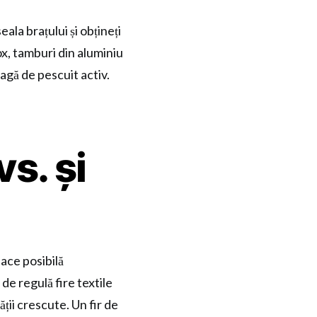
ala brațului și obțineți
ox, tamburi din aluminiu
agă de pescuit activ.
s. și
ace posibilă
de regulă fire textile
tății crescute. Un fir de