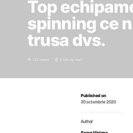
Top echipame
spinning ce n
trusa dvs.
132 views
3 minute read
Published on
30 octombrie 2020
Author
Soare Viviana