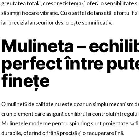
greutatea totală, cresc rezistența și oferă o sensibilitate s
să simțiți fiecare vibrație. Cu o astfel de lansetă, efortul fi
iar precizia lanseurilor dvs. crește semnificativ.
Mulineta – echili
perfect între put
finețe
O mulinetă de calitate nu este doar un simplu mecanism de
ci un element care asigură echilibrul și controlul întregul
Mulinetele moderne pentru spinning sunt proiectate să fie 
durabile, oferind o frână precisă și o recuperare lină.