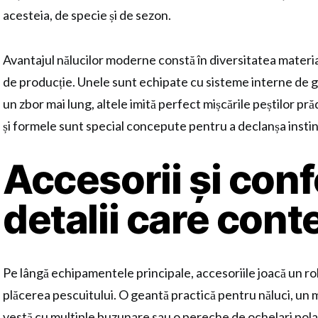
acesteia, de specie și de sezon.
Avantajul nălucilor moderne constă în diversitatea material
de producție. Unele sunt echipate cu sisteme interne de g
un zbor mai lung, altele imită perfect mișcările peștilor prăd
și formele sunt special concepute pentru a declanșa instinc
Accesorii și conf
detalii care con
Pe lângă echipamentele principale, accesoriile joacă un rol e
plăcerea pescuitului. O geantă practică pentru năluci, un 
vestă cu multiple buzunare sau o pereche de ochelari polar