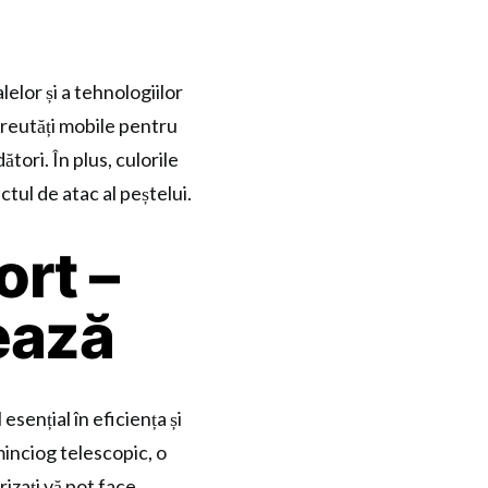
elor și a tehnologiilor
reutăți mobile pentru
ători. În plus, culorile
tul de atac al peștelui.
ort –
tează
sențial în eficiența și
minciog telescopic, o
izați vă pot face