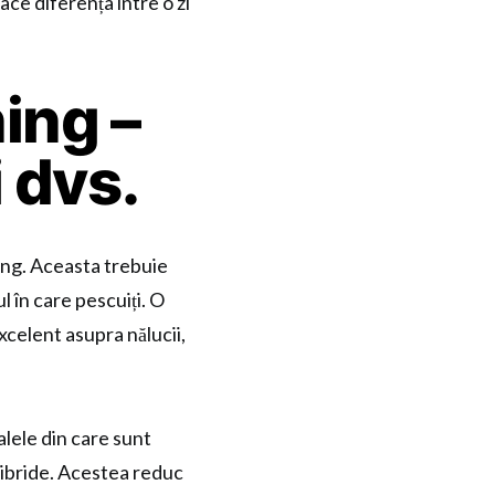
face diferența între o zi
ing –
 dvs.
ing. Aceasta trebuie
l în care pescuiți. O
excelent asupra nălucii,
alele din care sunt
hibride. Acestea reduc