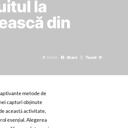
tul la
sească din
Share
Tweet
0
Shares
i captivante metode de
unei capturi obținute
de această activitate,
 rol esențial. Alegerea