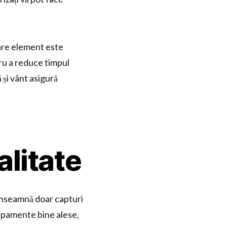
are element este
tru a reduce timpul
 și vânt asigură
litate
înseamnă doar capturi
hipamente bine alese,