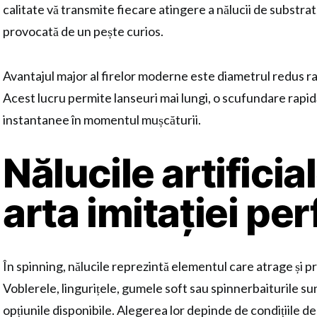
calitate vă transmite fiecare atingere a nălucii de substrat,
provocată de un pește curios.
Avantajul major al firelor moderne este diametrul redus ra
Acest lucru permite lanseuri mai lungi, o scufundare rapidă 
instantanee în momentul mușcăturii.
Nălucile artificial
arta imitației pe
În spinning, nălucile reprezintă elementul care atrage și p
Voblerele, lingurițele, gumele soft sau spinnerbaiturile su
opțiunile disponibile. Alegerea lor depinde de condițiile de