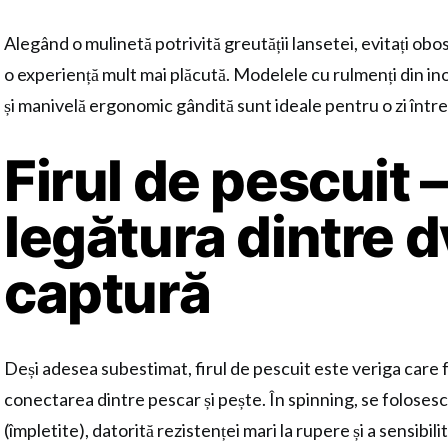
Alegând o mulinetă potrivită greutății lansetei, evitați obose
o experiență mult mai plăcută. Modelele cu rulmenți din in
și manivelă ergonomic gândită sunt ideale pentru o zi între
Firul de pescuit –
legătura dintre dv
captură
Deși adesea subestimat, firul de pescuit este veriga care f
conectarea dintre pescar și pește. În spinning, se folosesc 
(împletite), datorită rezistenței mari la rupere și a sensibili